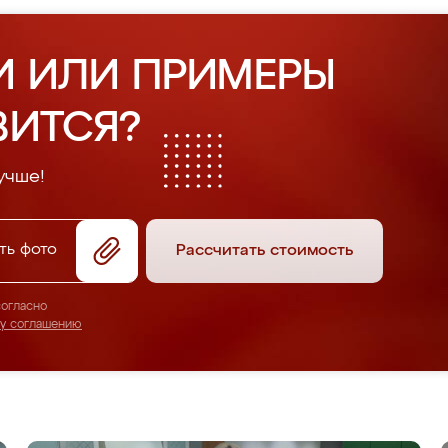
И ИЛИ ПРИМЕРЫ
ВИТСЯ?
учше!
ть фото
Рассчитать стоимость
согласно
му соглашению