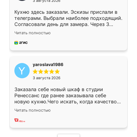
3 августа 2026
Кухню здесь заказали. Эскизы прислали в
телеграмм. Выбрали наиболее подходящий.
Согласовали день для замера. Через 3
недели кухня была уже готова. Остались
Читать полностью
довольны работой. Спасибо Ренессанс
мебель за качественную работу!
yaroslava1986
3 августа 2026
Заказала себе новый шкаф в студии
Ренессанс где ранее заказывала себе
новую кухню.Чего искать, когда качеством
вполне довольна. Служит кухня уже почти
Читать полностью
два года, нареканий нет.