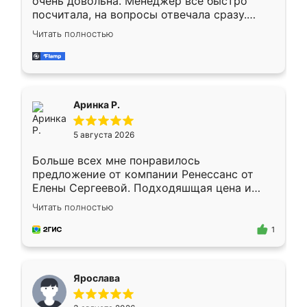
очень довольна. Менеджер всё быстро
посчитала, на вопросы отвечала сразу.
Замерщик приехал в субботу, подошёл к
Читать полностью
делу со всей ответственностью. Собрали
за день, ребята работали аккуратно, даже
пыли почти не было. Качество отличное,
ящики ходят плавно, ничего не скрипит.
Всё подошло как влитое.
Аринка Р.
5 августа 2026
Больше всех мне понравилось
предложение от компании Ренессанс от
Елены Сергеевой. Подходяшщая цена и
короткие сроки изготовления. Приехавший
Читать полностью
для замера сотрудник Владислав
предложил по моему эскизу самый
1
подходящий вариант шкафа. Немного его
видоизменил, получилось даже лучше, чем
я хотела.
Ярослава