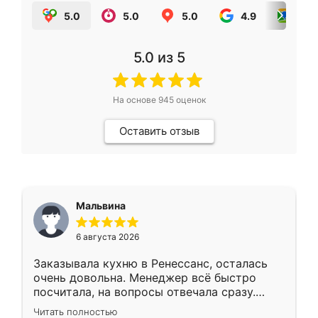
5.0
5.0
5.0
4.9
5.0
5.0
из 5
На основе
945
оценок
Оставить отзыв
Мальвина
6 августа 2026
Заказывала кухню в Ренессанс, осталась
очень довольна. Менеджер всё быстро
посчитала, на вопросы отвечала сразу.
Замерщик приехал в субботу, подошёл к
Читать полностью