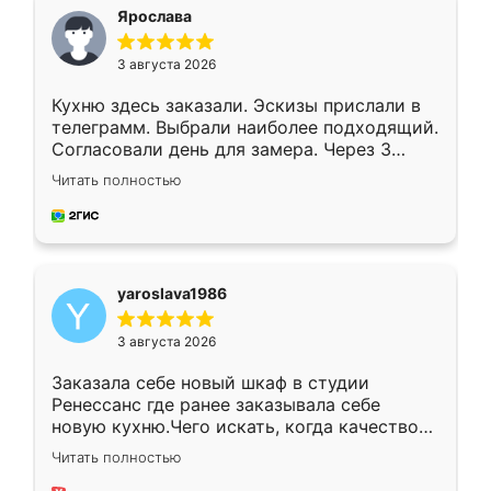
я хотела.
Ярослава
3 августа 2026
Кухню здесь заказали. Эскизы прислали в
телеграмм. Выбрали наиболее подходящий.
Согласовали день для замера. Через 3
недели кухня была уже готова. Остались
Читать полностью
довольны работой. Спасибо Ренессанс
мебель за качественную работу!
yaroslava1986
3 августа 2026
Заказала себе новый шкаф в студии
Ренессанс где ранее заказывала себе
новую кухню.Чего искать, когда качеством
вполне довольна. Служит кухня уже почти
Читать полностью
два года, нареканий нет.