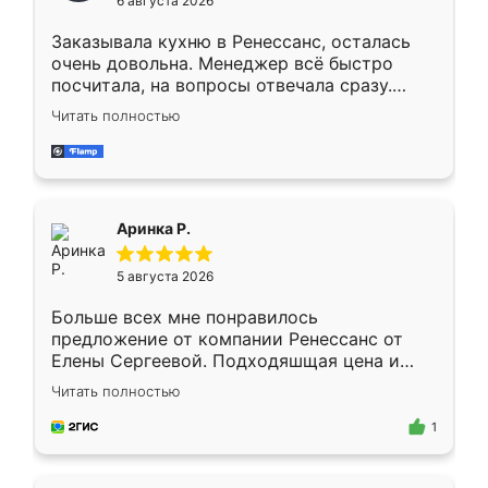
6 августа 2026
мебели буду заказывать только здесь.
Заказывала кухню в Ренессанс, осталась
очень довольна. Менеджер всё быстро
посчитала, на вопросы отвечала сразу.
Замерщик приехал в субботу, подошёл к
Читать полностью
делу со всей ответственностью. Собрали
за день, ребята работали аккуратно, даже
пыли почти не было. Качество отличное,
ящики ходят плавно, ничего не скрипит.
Всё подошло как влитое.
Аринка Р.
5 августа 2026
Больше всех мне понравилось
предложение от компании Ренессанс от
Елены Сергеевой. Подходяшщая цена и
короткие сроки изготовления. Приехавший
Читать полностью
для замера сотрудник Владислав
предложил по моему эскизу самый
1
подходящий вариант шкафа. Немного его
видоизменил, получилось даже лучше, чем