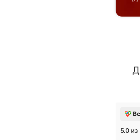
Д
Вс
5.0
из 