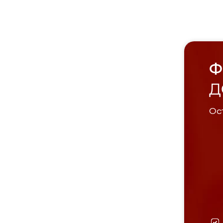
Ф
Д
Ост