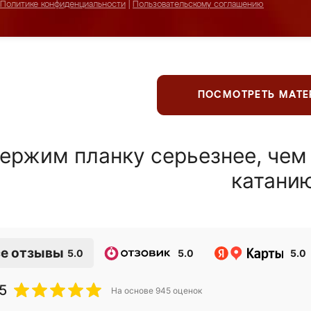
Политике конфиденциальности
|
Пользовательскому соглашению
ПОСМОТРЕТЬ МАТ
ержим планку серьезнее, чем
катани
е отзывы
5.0
5.0
5.0
5
На основе
945
оценок