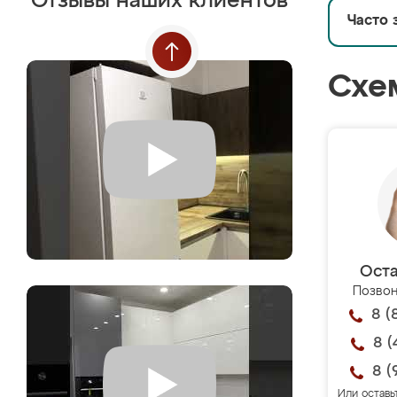
Отзывы наших клиентов
Часто 
Схе
Оста
Позвон
8 (
8 (
8 (
Или оставь