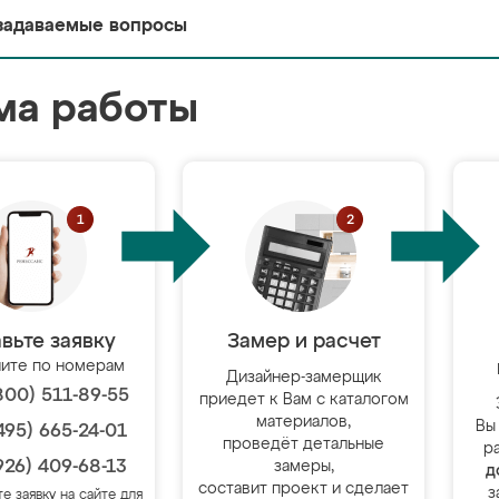
задаваемые вопросы
ма работы
вьте заявку
Замер и расчет
ите по номерам
Дизайнер-замерщик
800) 511-89-55
приедет к Вам с каталогом
материалов,
Вы
495) 665-24-01
проведёт детальные
р
926) 409-68-13
замеры,
д
составит проект и сделает
з
те заявку на сайте для