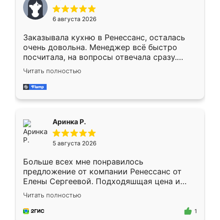
меньше, здесь же он более разнообразный.
Мне нравится ,если что-то потребуется из
6 августа 2026
мебели буду заказывать только здесь.
Заказывала кухню в Ренессанс, осталась
очень довольна. Менеджер всё быстро
посчитала, на вопросы отвечала сразу.
Замерщик приехал в субботу, подошёл к
Читать полностью
делу со всей ответственностью. Собрали
за день, ребята работали аккуратно, даже
пыли почти не было. Качество отличное,
ящики ходят плавно, ничего не скрипит.
Всё подошло как влитое.
Аринка Р.
5 августа 2026
Больше всех мне понравилось
предложение от компании Ренессанс от
Елены Сергеевой. Подходяшщая цена и
короткие сроки изготовления. Приехавший
Читать полностью
для замера сотрудник Владислав
предложил по моему эскизу самый
1