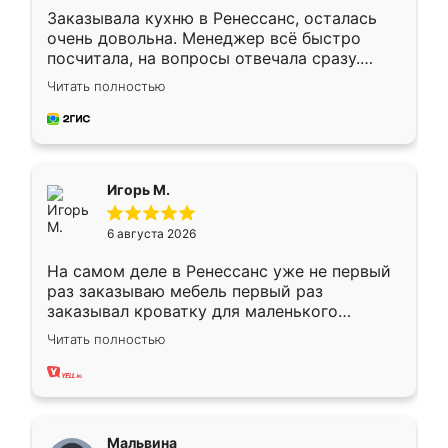
Заказывала кухню в Ренессанс, осталась
очень довольна. Менеджер всё быстро
посчитала, на вопросы отвечала сразу.
Замерщик приехал в субботу, подошёл к
Читать полностью
делу со всей ответственностью. Собрали
за день, ребята работали аккуратно, даже
пыли почти не было. Качество отличное,
ящики ходят плавно, ничего не скрипит.
Всё подошло как влитое.
Игорь М.
6 августа 2026
На самом деле в Ренессанс уже не первый
раз заказываю мебель первый раз
заказывал кроватку для маленького
ребёнка при его рождении ,во второй раз
Читать полностью
заказал шкаф-купе. По качеству очень
хорошее сборка достаточно быстрая,
также адекватные цены. До этого
сравнивал с разными конкурентами в этом
сегменте ,выбор у конкурентов куда
Мальвина