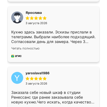
подходящий вариант шкафа. Немного его
видоизменил, получилось даже лучше, чем
я хотела.
Ярослава
3 августа 2026
Кухню здесь заказали. Эскизы прислали в
телеграмм. Выбрали наиболее подходящий.
Согласовали день для замера. Через 3
недели кухня была уже готова. Остались
Читать полностью
довольны работой. Спасибо Ренессанс
мебель за качественную работу!
yaroslava1986
3 августа 2026
Заказала себе новый шкаф в студии
Ренессанс где ранее заказывала себе
новую кухню.Чего искать, когда качеством
вполне довольна. Служит кухня уже почти