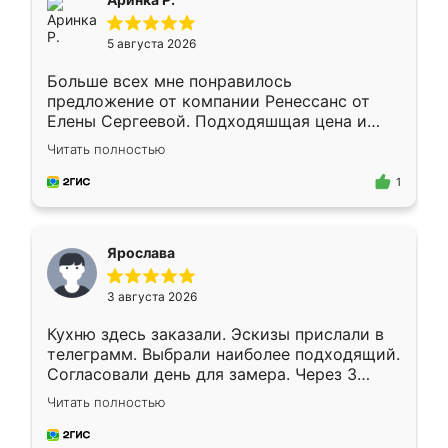
5 августа 2026
Больше всех мне понравилось
предложение от компании Ренессанс от
Елены Сергеевой. Подходяшщая цена и
короткие сроки изготовления. Приехавший
Читать полностью
для замера сотрудник Владислав
предложил по моему эскизу самый
1
подходящий вариант шкафа. Немного его
видоизменил, получилось даже лучше, чем
я хотела.
Ярослава
3 августа 2026
Кухню здесь заказали. Эскизы прислали в
телеграмм. Выбрали наиболее подходящий.
Согласовали день для замера. Через 3
недели кухня была уже готова. Остались
Читать полностью
довольны работой. Спасибо Ренессанс
мебель за качественную работу!