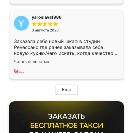
yaroslava1986
3 августа 2026
Заказала себе новый шкаф в студии
Ренессанс где ранее заказывала себе
новую кухню.Чего искать, когда качеством
вполне довольна. Служит кухня уже почти
Читать полностью
два года, нареканий нет.
Еще
ЗАКАЗАТЬ
БЕСПЛАТНОЕ ТАКСИ