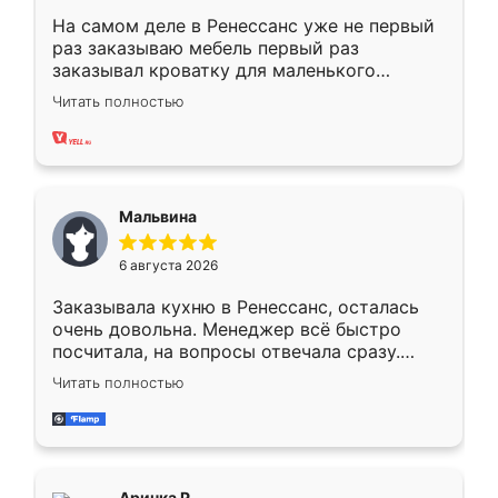
На самом деле в Ренессанс уже не первый
раз заказываю мебель первый раз
заказывал кроватку для маленького
ребёнка при его рождении ,во второй раз
Читать полностью
заказал шкаф-купе. По качеству очень
хорошее сборка достаточно быстрая,
также адекватные цены. До этого
сравнивал с разными конкурентами в этом
сегменте ,выбор у конкурентов куда
Мальвина
меньше, здесь же он более разнообразный.
Мне нравится ,если что-то потребуется из
6 августа 2026
мебели буду заказывать только здесь.
Заказывала кухню в Ренессанс, осталась
очень довольна. Менеджер всё быстро
посчитала, на вопросы отвечала сразу.
Замерщик приехал в субботу, подошёл к
Читать полностью
делу со всей ответственностью. Собрали
за день, ребята работали аккуратно, даже
пыли почти не было. Качество отличное,
ящики ходят плавно, ничего не скрипит.
Всё подошло как влитое.
Аринка Р.