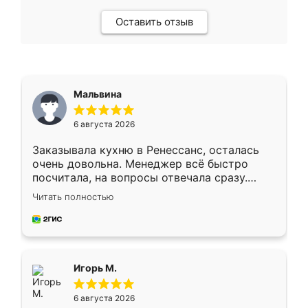
Оставить отзыв
Мальвина
6 августа 2026
Заказывала кухню в Ренессанс, осталась
очень довольна. Менеджер всё быстро
посчитала, на вопросы отвечала сразу.
Замерщик приехал в субботу, подошёл к
Читать полностью
делу со всей ответственностью. Собрали
за день, ребята работали аккуратно, даже
пыли почти не было. Качество отличное,
ящики ходят плавно, ничего не скрипит.
Всё подошло как влитое.
Игорь М.
6 августа 2026