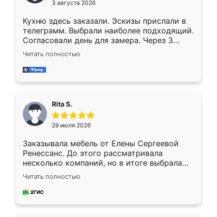
3 августа 2026
Кухню здесь заказали. Эскизы прислали в
телеграмм. Выбрали наиболее подходящий.
Согласовали день для замера. Через 3
недели кухня была уже готова. Остались
Читать полностью
довольны работой. Спасибо Ренессанс
мебель за качественную работу!
Rita S.
29 июля 2026
Заказывала мебель от Елены Сергеевой
Ренессанс. До этого рассматривала
несколько компаний, но в итоге выбрала
эту. Сначала обговорили условия, потом
Читать полностью
приехал замерщик, всё спокойно объяснил
и снял размеры. Изготовили в срок, с
доставкой тоже никаких проблем не
возникло. Сборку выполнили аккуратно,