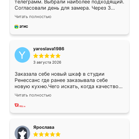
телеграмм. Выбрали наиболее подходящий.
Согласовали день для замера. Через 3
недели кухня была уже готова. Остались
Читать полностью
довольны работой. Спасибо Ренессанс
мебель за качественную работу!
yaroslava1986
3 августа 2026
Заказала себе новый шкаф в студии
Ренессанс где ранее заказывала себе
новую кухню.Чего искать, когда качеством
вполне довольна. Служит кухня уже почти
Читать полностью
два года, нареканий нет.
Ярослава