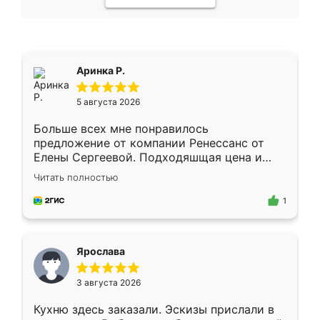
Аринка Р.
5 августа 2026
Больше всех мне понравилось
предложение от компании Ренессанс от
Елены Сергеевой. Подходяшщая цена и
короткие сроки изготовления. Приехавший
Читать полностью
для замера сотрудник Владислав
предложил по моему эскизу самый
1
подходящий вариант шкафа. Немного его
видоизменил, получилось даже лучше, чем
я хотела.
Ярослава
3 августа 2026
Кухню здесь заказали. Эскизы прислали в