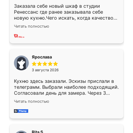
Заказала себе новый шкаф в студии
Ренессанс где ранее заказывала себе
новую кухню.Чего искать, когда качеством
вполне довольна. Служит кухня уже почти
Читать полностью
два года, нареканий нет.
Ярослава
3 августа 2026
Кухню здесь заказали. Эскизы прислали в
телеграмм. Выбрали наиболее подходящий.
Согласовали день для замера. Через 3
недели кухня была уже готова. Остались
Читать полностью
довольны работой. Спасибо Ренессанс
мебель за качественную работу!
Rita S.