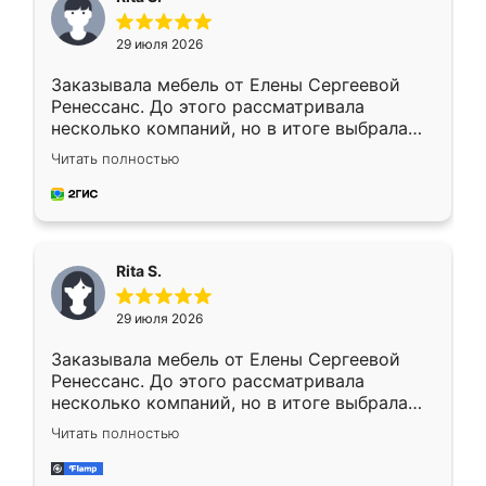
29 июля 2026
Заказывала мебель от Елены Сергеевой
Ренессанс. До этого рассматривала
несколько компаний, но в итоге выбрала
эту. Сначала обговорили условия, потом
Читать полностью
приехал замерщик, всё спокойно объяснил
и снял размеры. Изготовили в срок, с
доставкой тоже никаких проблем не
возникло. Сборку выполнили аккуратно,
мебель сразу встала на свое место без
Rita S.
каких-либо доработок. Качеством осталась
довольна, все выглядит так, как и ожидала.
29 июля 2026
Заказывала мебель от Елены Сергеевой
Ренессанс. До этого рассматривала
несколько компаний, но в итоге выбрала
эту. Сначала обговорили условия, потом
Читать полностью
приехал замерщик, всё спокойно объяснил
и снял размеры. Изготовили в срок, с