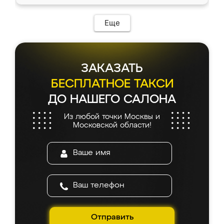
доставкой тоже никаких проблем не
возникло. Сборку выполнили аккуратно,
мебель сразу встала на свое место без
Еще
каких-либо доработок. Качеством осталась
довольна, все выглядит так, как и ожидала.
ЗАКАЗАТЬ
БЕСПЛАТНОЕ ТАКСИ
ДО НАШЕГО САЛОНА
Из любой точки Москвы и
Московской области!
Отправить