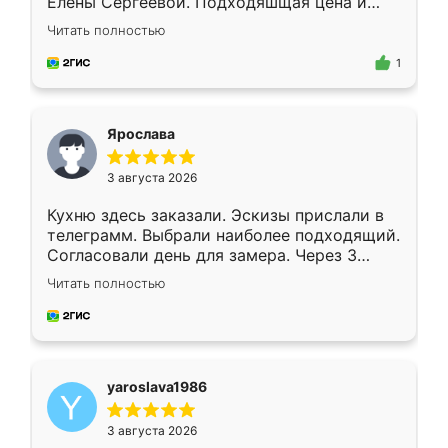
Елены Сергеевой. Подходяшщая цена и
короткие сроки изготовления. Приехавший
Читать полностью
для замера сотрудник Владислав
предложил по моему эскизу самый
1
подходящий вариант шкафа. Немного его
видоизменил, получилось даже лучше, чем
я хотела.
Ярослава
3 августа 2026
Кухню здесь заказали. Эскизы прислали в
телеграмм. Выбрали наиболее подходящий.
Согласовали день для замера. Через 3
недели кухня была уже готова. Остались
Читать полностью
довольны работой. Спасибо Ренессанс
мебель за качественную работу!
yaroslava1986
3 августа 2026