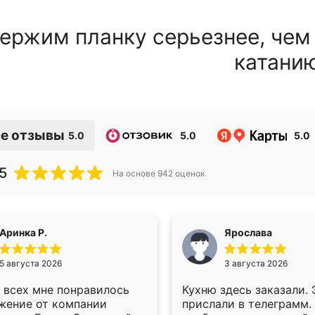
ержим планку серьезнее, чем
катани
е отзывы
5.0
5.0
5.0
5
На основе
942
оценок
Аринка Р.
Ярослава
5 августа 2026
3 августа 2026
 всех мне понравилось
Кухню здесь заказали.
жение от компании
прислали в телеграмм.