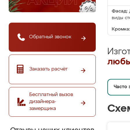
Фасад:
виды ст
Кромка
Обратный звонок
Изго
любы
Заказать расчёт
Часто 
Бесплатный вызов
дизайнера-
Схе
замерщика