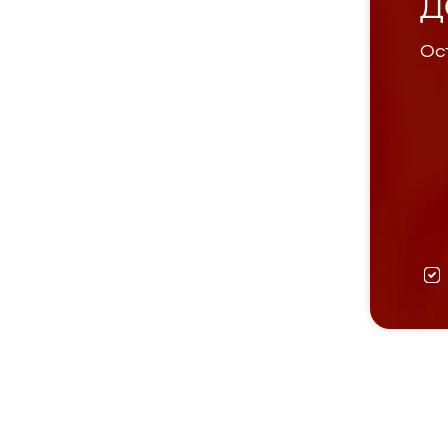
Д
Ост