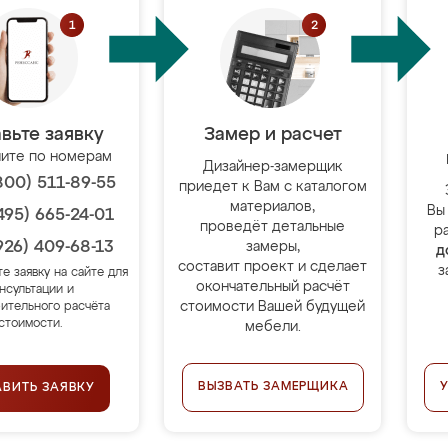
вьте заявку
Замер и расчет
ите по номерам
Дизайнер-замерщик
800) 511-89-55
приедет к Вам с каталогом
материалов,
Вы
495) 665-24-01
проведёт детальные
р
926) 409-68-13
замеры,
д
составит проект и сделает
з
те заявку на сайте для
окончательный расчёт
нсультации и
стоимости Вашей будущей
ительного расчёта
стоимости.
мебели.
ВЫЗВАТЬ ЗАМЕРЩИКА
АВИТЬ ЗАЯВКУ