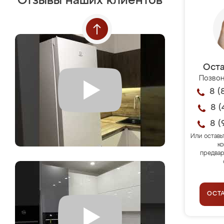
Отзывы наших клиентов
Оста
Позвон
8 (
8 (
8 (
Или оставь
ко
предвар
ОСТ