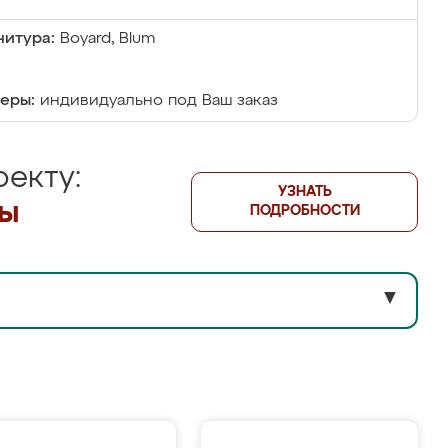
итура:
Boyard, Blum
еры:
индивидуально под Ваш заказ
екту:
УЗНАТЬ
лы
ПОДРОБНОСТИ
▼