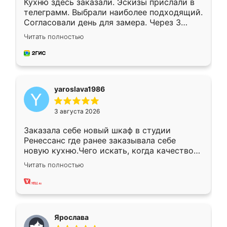
Кухню здесь заказали. Эскизы прислали в
телеграмм. Выбрали наиболее подходящий.
Согласовали день для замера. Через 3
недели кухня была уже готова. Остались
Читать полностью
довольны работой. Спасибо Ренессанс
мебель за качественную работу!
yaroslava1986
3 августа 2026
Заказала себе новый шкаф в студии
Ренессанс где ранее заказывала себе
новую кухню.Чего искать, когда качеством
вполне довольна. Служит кухня уже почти
Читать полностью
два года, нареканий нет.
Ярослава