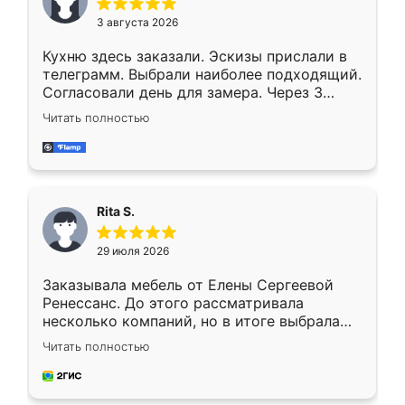
3 августа 2026
Кухню здесь заказали. Эскизы прислали в
телеграмм. Выбрали наиболее подходящий.
Согласовали день для замера. Через 3
недели кухня была уже готова. Остались
Читать полностью
довольны работой. Спасибо Ренессанс
мебель за качественную работу!
Rita S.
29 июля 2026
Заказывала мебель от Елены Сергеевой
Ренессанс. До этого рассматривала
несколько компаний, но в итоге выбрала
эту. Сначала обговорили условия, потом
Читать полностью
приехал замерщик, всё спокойно объяснил
и снял размеры. Изготовили в срок, с
доставкой тоже никаких проблем не