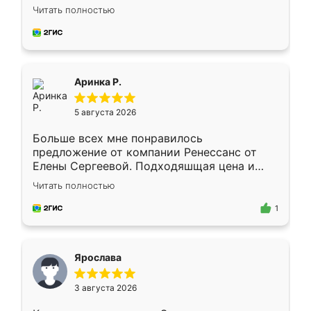
Замерщик приехал в субботу, подошёл к
Читать полностью
делу со всей ответственностью. Собрали
за день, ребята работали аккуратно, даже
пыли почти не было. Качество отличное,
ящики ходят плавно, ничего не скрипит.
Всё подошло как влитое.
Аринка Р.
5 августа 2026
Больше всех мне понравилось
предложение от компании Ренессанс от
Елены Сергеевой. Подходяшщая цена и
короткие сроки изготовления. Приехавший
Читать полностью
для замера сотрудник Владислав
предложил по моему эскизу самый
1
подходящий вариант шкафа. Немного его
видоизменил, получилось даже лучше, чем
я хотела.
Ярослава
3 августа 2026