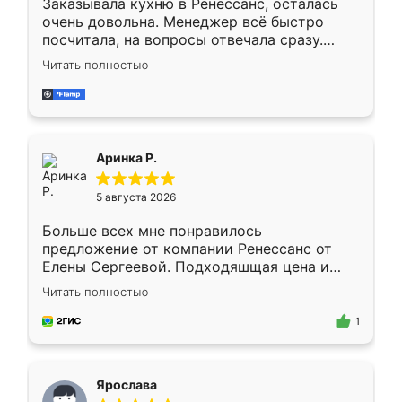
Заказывала кухню в Ренессанс, осталась
очень довольна. Менеджер всё быстро
посчитала, на вопросы отвечала сразу.
Замерщик приехал в субботу, подошёл к
Читать полностью
делу со всей ответственностью. Собрали
за день, ребята работали аккуратно, даже
пыли почти не было. Качество отличное,
ящики ходят плавно, ничего не скрипит.
Всё подошло как влитое.
Аринка Р.
5 августа 2026
Больше всех мне понравилось
предложение от компании Ренессанс от
Елены Сергеевой. Подходяшщая цена и
короткие сроки изготовления. Приехавший
Читать полностью
для замера сотрудник Владислав
предложил по моему эскизу самый
1
подходящий вариант шкафа. Немного его
видоизменил, получилось даже лучше, чем
я хотела.
Ярослава