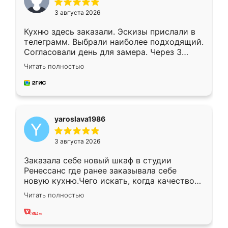
3 августа 2026
Кухню здесь заказали. Эскизы прислали в
телеграмм. Выбрали наиболее подходящий.
Согласовали день для замера. Через 3
недели кухня была уже готова. Остались
Читать полностью
довольны работой. Спасибо Ренессанс
мебель за качественную работу!
yaroslava1986
3 августа 2026
Заказала себе новый шкаф в студии
Ренессанс где ранее заказывала себе
новую кухню.Чего искать, когда качеством
вполне довольна. Служит кухня уже почти
Читать полностью
два года, нареканий нет.