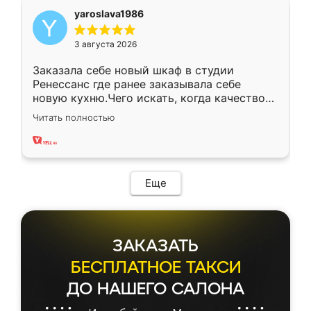
yaroslava1986
3 августа 2026
Заказала себе новый шкаф в студии
Ренессанс где ранее заказывала себе
новую кухню.Чего искать, когда качеством
вполне довольна. Служит кухня уже почти
Читать полностью
два года, нареканий нет.
Еще
ЗАКАЗАТЬ
БЕСПЛАТНОЕ ТАКСИ
ДО НАШЕГО САЛОНА