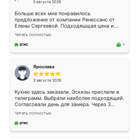
5 августа 2026
Больше всех мне понравилось
предложение от компании Ренессанс от
Елены Сергеевой. Подходяшщая цена и
короткие сроки изготовления. Приехавший
Читать полностью
для замера сотрудник Владислав
предложил по моему эскизу самый
1
подходящий вариант шкафа. Немного его
видоизменил, получилось даже лучше, чем
я хотела.
Ярослава
3 августа 2026
Кухню здесь заказали. Эскизы прислали в
телеграмм. Выбрали наиболее подходящий.
Согласовали день для замера. Через 3
недели кухня была уже готова. Остались
Читать полностью
довольны работой. Спасибо Ренессанс
мебель за качественную работу!