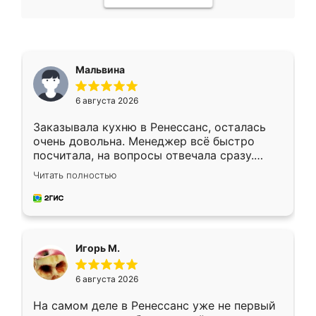
Мальвина
6 августа 2026
Заказывала кухню в Ренессанс, осталась
очень довольна. Менеджер всё быстро
посчитала, на вопросы отвечала сразу.
Замерщик приехал в субботу, подошёл к
Читать полностью
делу со всей ответственностью. Собрали
за день, ребята работали аккуратно, даже
пыли почти не было. Качество отличное,
ящики ходят плавно, ничего не скрипит.
Всё подошло как влитое.
Игорь М.
6 августа 2026
На самом деле в Ренессанс уже не первый