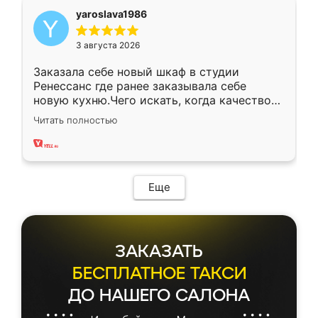
yaroslava1986
3 августа 2026
Заказала себе новый шкаф в студии
Ренессанс где ранее заказывала себе
новую кухню.Чего искать, когда качеством
вполне довольна. Служит кухня уже почти
Читать полностью
два года, нареканий нет.
Еще
ЗАКАЗАТЬ
БЕСПЛАТНОЕ ТАКСИ
ДО НАШЕГО САЛОНА