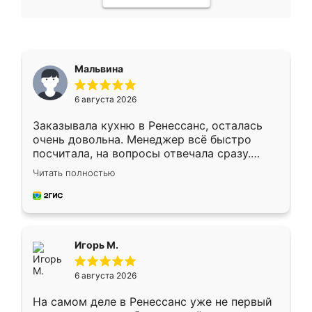
Мальвина
6 августа 2026
Заказывала кухню в Ренессанс, осталась
очень довольна. Менеджер всё быстро
посчитала, на вопросы отвечала сразу.
Замерщик приехал в субботу, подошёл к
Читать полностью
делу со всей ответственностью. Собрали
за день, ребята работали аккуратно, даже
пыли почти не было. Качество отличное,
ящики ходят плавно, ничего не скрипит.
Всё подошло как влитое.
Игорь М.
6 августа 2026
На самом деле в Ренессанс уже не первый