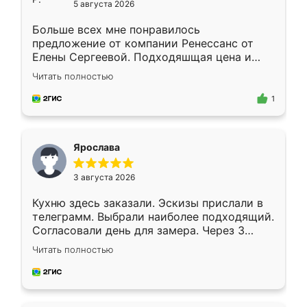
5 августа 2026
Больше всех мне понравилось
предложение от компании Ренессанс от
Елены Сергеевой. Подходяшщая цена и
короткие сроки изготовления. Приехавший
Читать полностью
для замера сотрудник Владислав
предложил по моему эскизу самый
1
подходящий вариант шкафа. Немного его
видоизменил, получилось даже лучше, чем
я хотела.
Ярослава
3 августа 2026
Кухню здесь заказали. Эскизы прислали в
телеграмм. Выбрали наиболее подходящий.
Согласовали день для замера. Через 3
недели кухня была уже готова. Остались
Читать полностью
довольны работой. Спасибо Ренессанс
мебель за качественную работу!