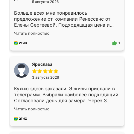
5 августа 2026
Больше всех мне понравилось
предложение от компании Ренессанс от
Елены Сергеевой. Подходяшщая цена и
короткие сроки изготовления. Приехавший
Читать полностью
для замера сотрудник Владислав
предложил по моему эскизу самый
1
подходящий вариант шкафа. Немного его
видоизменил, получилось даже лучше, чем
я хотела.
Ярослава
3 августа 2026
Кухню здесь заказали. Эскизы прислали в
телеграмм. Выбрали наиболее подходящий.
Согласовали день для замера. Через 3
недели кухня была уже готова. Остались
Читать полностью
довольны работой. Спасибо Ренессанс
мебель за качественную работу!