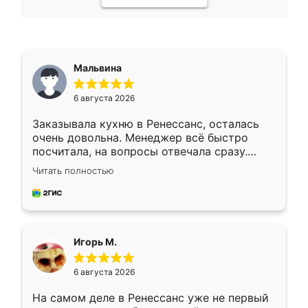
Мальвина
6 августа 2026
Заказывала кухню в Ренессанс, осталась
очень довольна. Менеджер всё быстро
посчитала, на вопросы отвечала сразу.
Замерщик приехал в субботу, подошёл к
Читать полностью
делу со всей ответственностью. Собрали
за день, ребята работали аккуратно, даже
пыли почти не было. Качество отличное,
ящики ходят плавно, ничего не скрипит.
Всё подошло как влитое.
Игорь М.
6 августа 2026
На самом деле в Ренессанс уже не первый