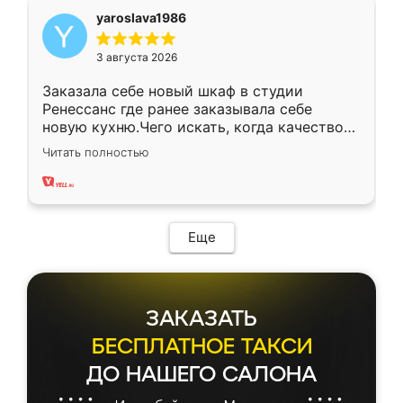
yaroslava1986
3 августа 2026
Заказала себе новый шкаф в студии
Ренессанс где ранее заказывала себе
новую кухню.Чего искать, когда качеством
вполне довольна. Служит кухня уже почти
Читать полностью
два года, нареканий нет.
Еще
ЗАКАЗАТЬ
БЕСПЛАТНОЕ ТАКСИ
ДО НАШЕГО САЛОНА