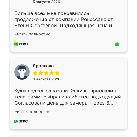
5 августа 2026
Больше всех мне понравилось
предложение от компании Ренессанс от
Елены Сергеевой. Подходяшщая цена и
короткие сроки изготовления. Приехавший
Читать полностью
для замера сотрудник Владислав
предложил по моему эскизу самый
1
подходящий вариант шкафа. Немного его
видоизменил, получилось даже лучше, чем
я хотела.
Ярослава
3 августа 2026
Кухню здесь заказали. Эскизы прислали в
телеграмм. Выбрали наиболее подходящий.
Согласовали день для замера. Через 3
недели кухня была уже готова. Остались
Читать полностью
довольны работой. Спасибо Ренессанс
мебель за качественную работу!