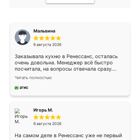
Мальвина
6 августа 2026
Заказывала кухню в Ренессанс, осталась
очень довольна. Менеджер всё быстро
посчитала, на вопросы отвечала сразу.
Замерщик приехал в субботу, подошёл к
Читать полностью
делу со всей ответственностью. Собрали
за день, ребята работали аккуратно, даже
пыли почти не было. Качество отличное,
ящики ходят плавно, ничего не скрипит.
Всё подошло как влитое.
Игорь М.
6 августа 2026
На самом деле в Ренессанс уже не первый