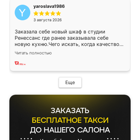
yaroslava1986
3 августа 2026
Заказала себе новый шкаф в студии
Ренессанс где ранее заказывала себе
новую кухню.Чего искать, когда качеством
вполне довольна. Служит кухня уже почти
Читать полностью
два года, нареканий нет.
Еще
ЗАКАЗАТЬ
БЕСПЛАТНОЕ ТАКСИ
ДО НАШЕГО САЛОНА