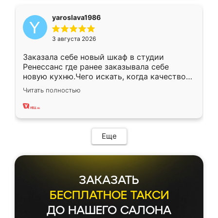
yaroslava1986
3 августа 2026
Заказала себе новый шкаф в студии
Ренессанс где ранее заказывала себе
новую кухню.Чего искать, когда качеством
вполне довольна. Служит кухня уже почти
Читать полностью
два года, нареканий нет.
Еще
ЗАКАЗАТЬ
БЕСПЛАТНОЕ ТАКСИ
ДО НАШЕГО САЛОНА