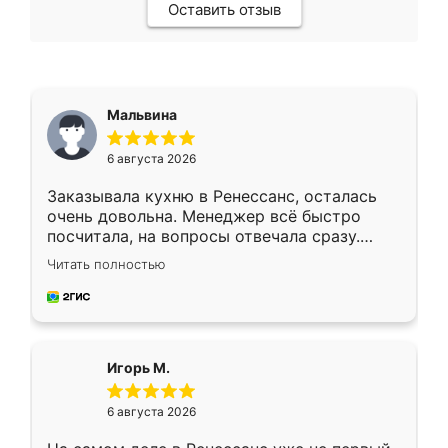
Оставить отзыв
Мальвина
6 августа 2026
Заказывала кухню в Ренессанс, осталась
очень довольна. Менеджер всё быстро
посчитала, на вопросы отвечала сразу.
Замерщик приехал в субботу, подошёл к
Читать полностью
делу со всей ответственностью. Собрали
за день, ребята работали аккуратно, даже
пыли почти не было. Качество отличное,
ящики ходят плавно, ничего не скрипит.
Всё подошло как влитое.
Игорь М.
6 августа 2026