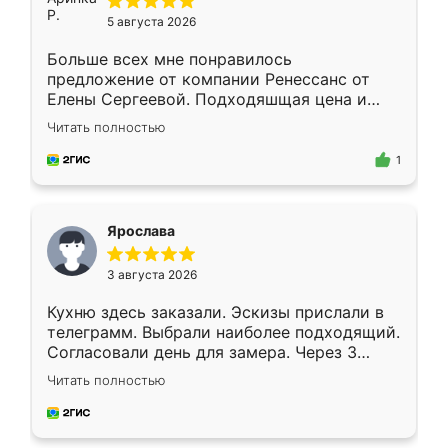
5 августа 2026
Больше всех мне понравилось
предложение от компании Ренессанс от
Елены Сергеевой. Подходяшщая цена и
короткие сроки изготовления. Приехавший
Читать полностью
для замера сотрудник Владислав
предложил по моему эскизу самый
1
подходящий вариант шкафа. Немного его
видоизменил, получилось даже лучше, чем
я хотела.
Ярослава
3 августа 2026
Кухню здесь заказали. Эскизы прислали в
телеграмм. Выбрали наиболее подходящий.
Согласовали день для замера. Через 3
недели кухня была уже готова. Остались
Читать полностью
довольны работой. Спасибо Ренессанс
мебель за качественную работу!