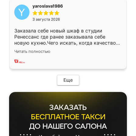
yaroslava1986
3 августа 2026
Заказала себе новый шкаф в студии
Ренессанс где ранее заказывала себе
новую кухню.Чего искать, когда качеством
вполне довольна. Служит кухня уже почти
Читать полностью
два года, нареканий нет.
Еще
ЗАКАЗАТЬ
БЕСПЛАТНОЕ ТАКСИ
ДО НАШЕГО САЛОНА