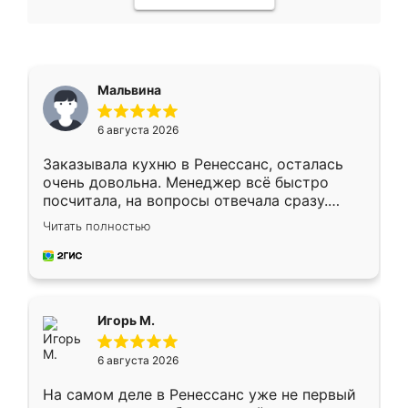
Мальвина
6 августа 2026
Заказывала кухню в Ренессанс, осталась
очень довольна. Менеджер всё быстро
посчитала, на вопросы отвечала сразу.
Замерщик приехал в субботу, подошёл к
Читать полностью
делу со всей ответственностью. Собрали
за день, ребята работали аккуратно, даже
пыли почти не было. Качество отличное,
ящики ходят плавно, ничего не скрипит.
Всё подошло как влитое.
Игорь М.
6 августа 2026
На самом деле в Ренессанс уже не первый