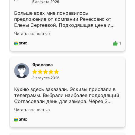
5 августа 2026
Больше всех мне понравилось
предложение от компании Ренессанс от
Елены Сергеевой. Подходяшщая цена и
короткие сроки изготовления. Приехавший
Читать полностью
для замера сотрудник Владислав
предложил по моему эскизу самый
1
подходящий вариант шкафа. Немного его
видоизменил, получилось даже лучше, чем
я хотела.
Ярослава
3 августа 2026
Кухню здесь заказали. Эскизы прислали в
телеграмм. Выбрали наиболее подходящий.
Согласовали день для замера. Через 3
недели кухня была уже готова. Остались
Читать полностью
довольны работой. Спасибо Ренессанс
мебель за качественную работу!