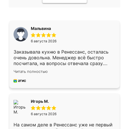
Мальвина
6 августа 2026
Заказывала кухню в Ренессанс, осталась
очень довольна. Менеджер всё быстро
посчитала, на вопросы отвечала сразу.
Замерщик приехал в субботу, подошёл к
Читать полностью
делу со всей ответственностью. Собрали
за день, ребята работали аккуратно, даже
пыли почти не было. Качество отличное,
ящики ходят плавно, ничего не скрипит.
Всё подошло как влитое.
Игорь М.
6 августа 2026
На самом деле в Ренессанс уже не первый