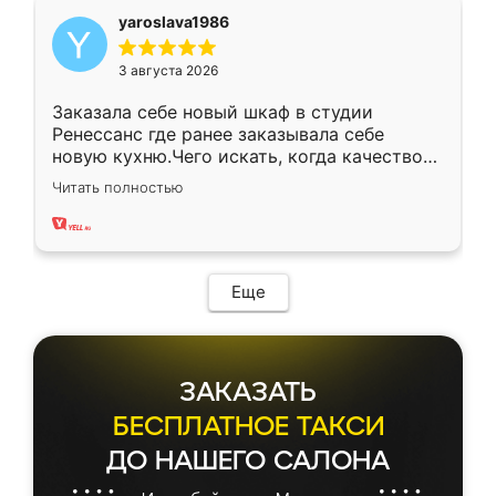
yaroslava1986
3 августа 2026
Заказала себе новый шкаф в студии
Ренессанс где ранее заказывала себе
новую кухню.Чего искать, когда качеством
вполне довольна. Служит кухня уже почти
Читать полностью
два года, нареканий нет.
Еще
ЗАКАЗАТЬ
БЕСПЛАТНОЕ ТАКСИ
ДО НАШЕГО САЛОНА