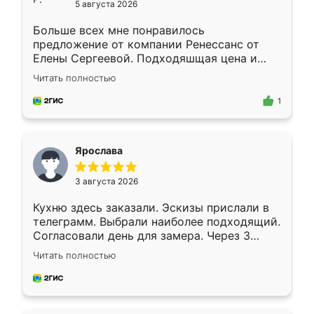
5 августа 2026
Больше всех мне понравилось
предложение от компании Ренессанс от
Елены Сергеевой. Подходяшщая цена и
короткие сроки изготовления. Приехавший
Читать полностью
для замера сотрудник Владислав
предложил по моему эскизу самый
1
подходящий вариант шкафа. Немного его
видоизменил, получилось даже лучше, чем
я хотела.
Ярослава
3 августа 2026
Кухню здесь заказали. Эскизы прислали в
телеграмм. Выбрали наиболее подходящий.
Согласовали день для замера. Через 3
недели кухня была уже готова. Остались
Читать полностью
довольны работой. Спасибо Ренессанс
мебель за качественную работу!