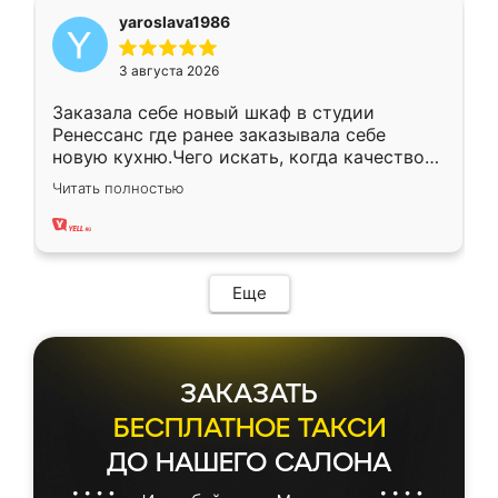
yaroslava1986
3 августа 2026
Заказала себе новый шкаф в студии
Ренессанс где ранее заказывала себе
новую кухню.Чего искать, когда качеством
вполне довольна. Служит кухня уже почти
Читать полностью
два года, нареканий нет.
Еще
ЗАКАЗАТЬ
БЕСПЛАТНОЕ ТАКСИ
ДО НАШЕГО САЛОНА