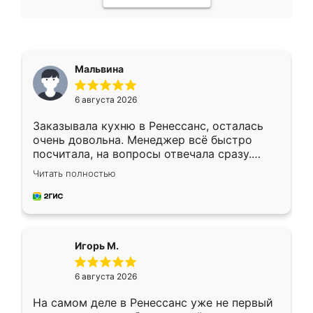
Мальвина
6 августа 2026
Заказывала кухню в Ренессанс, осталась
очень довольна. Менеджер всё быстро
посчитала, на вопросы отвечала сразу.
Замерщик приехал в субботу, подошёл к
Читать полностью
делу со всей ответственностью. Собрали
за день, ребята работали аккуратно, даже
пыли почти не было. Качество отличное,
ящики ходят плавно, ничего не скрипит.
Всё подошло как влитое.
Игорь М.
6 августа 2026
На самом деле в Ренессанс уже не первый