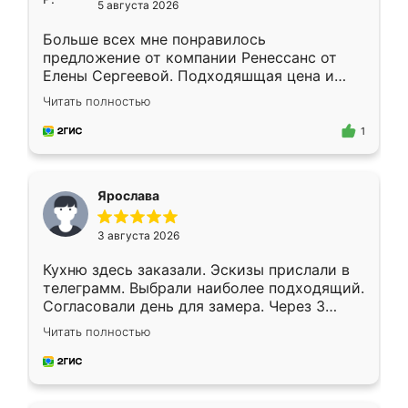
5 августа 2026
Больше всех мне понравилось
предложение от компании Ренессанс от
Елены Сергеевой. Подходяшщая цена и
короткие сроки изготовления. Приехавший
Читать полностью
для замера сотрудник Владислав
предложил по моему эскизу самый
1
подходящий вариант шкафа. Немного его
видоизменил, получилось даже лучше, чем
я хотела.
Ярослава
3 августа 2026
Кухню здесь заказали. Эскизы прислали в
телеграмм. Выбрали наиболее подходящий.
Согласовали день для замера. Через 3
недели кухня была уже готова. Остались
Читать полностью
довольны работой. Спасибо Ренессанс
мебель за качественную работу!