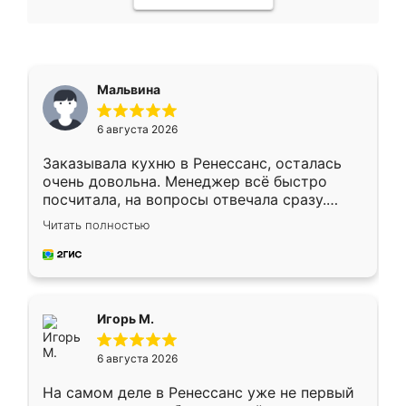
Мальвина
6 августа 2026
Заказывала кухню в Ренессанс, осталась
очень довольна. Менеджер всё быстро
посчитала, на вопросы отвечала сразу.
Замерщик приехал в субботу, подошёл к
Читать полностью
делу со всей ответственностью. Собрали
за день, ребята работали аккуратно, даже
пыли почти не было. Качество отличное,
ящики ходят плавно, ничего не скрипит.
Всё подошло как влитое.
Игорь М.
6 августа 2026
На самом деле в Ренессанс уже не первый