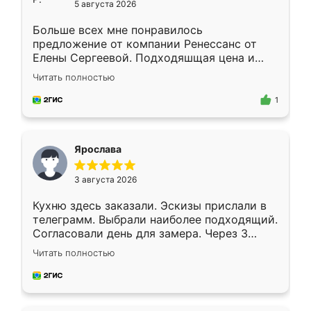
5 августа 2026
Больше всех мне понравилось
предложение от компании Ренессанс от
Елены Сергеевой. Подходяшщая цена и
короткие сроки изготовления. Приехавший
Читать полностью
для замера сотрудник Владислав
предложил по моему эскизу самый
1
подходящий вариант шкафа. Немного его
видоизменил, получилось даже лучше, чем
я хотела.
Ярослава
3 августа 2026
Кухню здесь заказали. Эскизы прислали в
телеграмм. Выбрали наиболее подходящий.
Согласовали день для замера. Через 3
недели кухня была уже готова. Остались
Читать полностью
довольны работой. Спасибо Ренессанс
мебель за качественную работу!