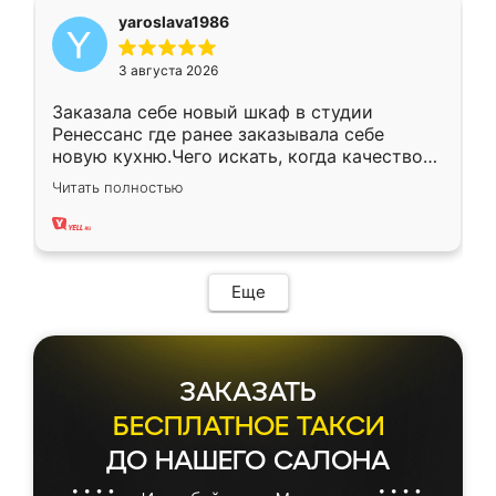
yaroslava1986
3 августа 2026
Заказала себе новый шкаф в студии
Ренессанс где ранее заказывала себе
новую кухню.Чего искать, когда качеством
вполне довольна. Служит кухня уже почти
Читать полностью
два года, нареканий нет.
Еще
ЗАКАЗАТЬ
БЕСПЛАТНОЕ ТАКСИ
ДО НАШЕГО САЛОНА