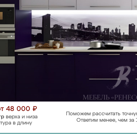
от 48 000 ₽
Поможем рассчитать точну
тр
верха и низа
Ответим менее, чем за 
тура в длину