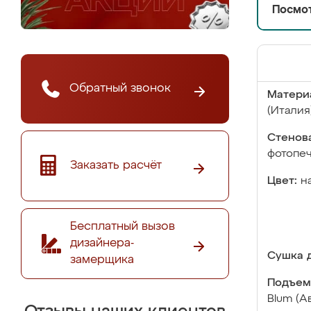
Посмот
Обратный звонок
Матери
(Италия
Стенова
фотопе
Заказать расчёт
Цвет:
н
Бесплатный вызов
дизайнера-
Сушка д
замерщика
Подъем
Blum (А