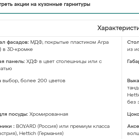
реть акции на кухонные гарнитуры
Характерист
ал фасадов:
МДФ, покрытые пластиком Arpa
Сто
) в 3D-кромке
из и
я панель:
ХДФ в цвет столешницы или с
Габа
чатью
а выбор, более 200 цветов
Выка
танд
Hett
без 
ля посуды:
Хромированная
Цоко
ники :
BOYARD (Россия) или премиум класса
Аксе
встрия), Hettich (Германия)
волш