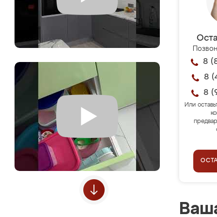
Оста
Позвон
8 (
8 (
8 (
Или оставь
ко
предвар
ОСТ
Ваша