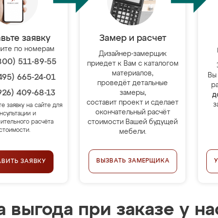
вьте заявку
Замер и расчет
ите по номерам
Дизайнер-замерщик
800) 511-89-55
приедет к Вам с каталогом
материалов,
Вы
495) 665-24-01
проведёт детальные
р
926) 409-68-13
замеры,
д
составит проект и сделает
з
те заявку на сайте для
окончательный расчёт
нсультации и
стоимости Вашей будущей
ительного расчёта
стоимости.
мебели.
ВЫЗВАТЬ ЗАМЕРЩИКА
АВИТЬ ЗАЯВКУ
 выгода при заказе у на