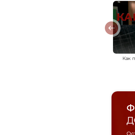
Как 
Ф
Д
Ост