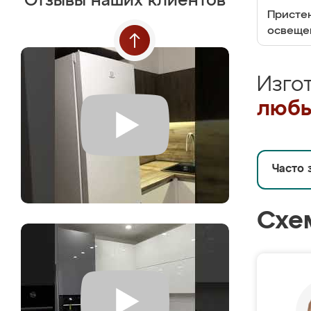
Отзывы наших клиентов
Пристен
освеще
Изго
любы
Часто 
Схе