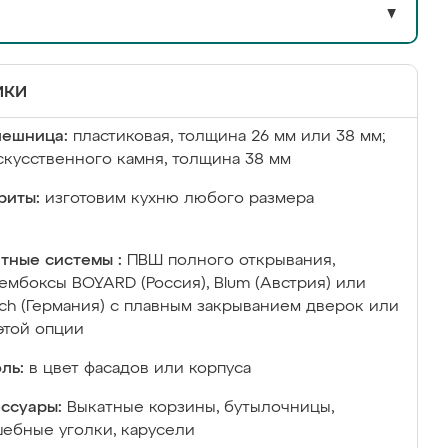
▼
ики
лешница:
пластиковая, толщина 26 мм или 38 мм;
скусственного камня, толщина 38 мм
риты:
изготовим кухню любого размера
тные системы :
ПВШ полного открывания,
ембоксы BOYARD (Россия), Blum (Австрия) или
ich (Германия) с плавным закрыванием дверок или
этой опции
ль:
в цвет фасадов или корпуса
ссуары:
Выкатные корзины, бутылочницы,
ебные уголки, карусели