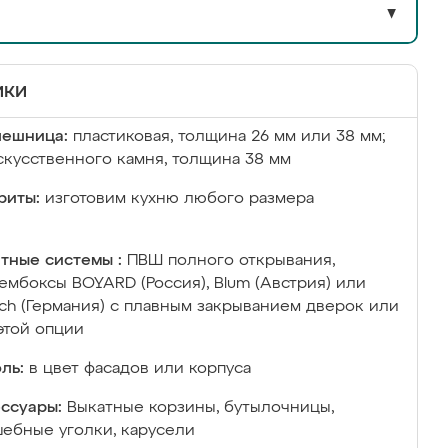
▼
ики
лешница:
пластиковая, толщина 26 мм или 38 мм;
скусственного камня, толщина 38 мм
риты:
изготовим кухню любого размера
тные системы :
ПВШ полного открывания,
ембоксы BOYARD (Россия), Blum (Австрия) или
ich (Германия) с плавным закрыванием дверок или
этой опции
ль:
в цвет фасадов или корпуса
ссуары:
Выкатные корзины, бутылочницы,
ебные уголки, карусели