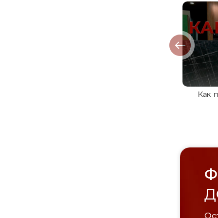
Как 
Ф
Д
Ост