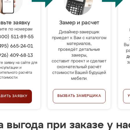
вьте заявку
Замер и расчет
ите по номерам
Дизайнер-замерщик
800) 511-89-55
приедет к Вам с каталогом
материалов,
Вы
495) 665-24-01
проведёт детальные
р
926) 409-68-13
замеры,
д
составит проект и сделает
з
те заявку на сайте для
окончательный расчёт
нсультации и
стоимости Вашей будущей
ительного расчёта
стоимости.
мебели.
ВЫЗВАТЬ ЗАМЕРЩИКА
АВИТЬ ЗАЯВКУ
 выгода при заказе у на