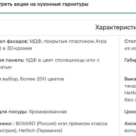
реть акции на кухонные гарнитуры
Характерист
ал фасадов:
МДФ, покрытые пластиком Arpa
Сто
) в 3D-кромке
из и
я панель:
ХДФ в цвет столешницы или с
Габа
чатью
а выбор, более 200 цветов
Выка
танд
Hett
без 
ля посуды:
Хромированная
Цоко
ники :
BOYARD (Россия) или премиум класса
Аксе
встрия), Hettich (Германия)
волш