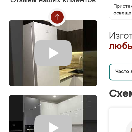
Отзывы наших клиентов
Пристен
освеще
Изго
любы
Часто 
Схе