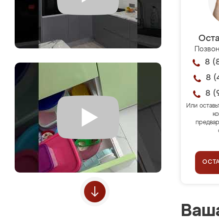
Оста
Позвон
8 (
8 (
8 (
Или оставь
ко
предвар
ОСТ
Ваша