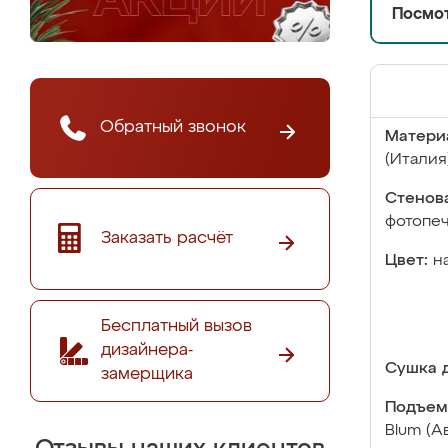
Посмот
Обратный звонок
Матери
(Италия
Стенова
фотопе
Заказать расчёт
Цвет:
н
Бесплатный вызов
дизайнера-
Сушка д
замерщика
Подъем
Blum (А