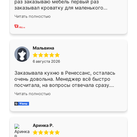
раз заказываю мебель первый раз
заказывал кроватку для маленького
ребёнка при его рождении ,во второй раз
Читать полностью
заказал шкаф-купе. По качеству очень
хорошее сборка достаточно быстрая,
также адекватные цены. До этого
сравнивал с разными конкурентами в этом
сегменте ,выбор у конкурентов куда
Мальвина
меньше, здесь же он более разнообразный.
Мне нравится ,если что-то потребуется из
6 августа 2026
мебели буду заказывать только здесь.
Заказывала кухню в Ренессанс, осталась
очень довольна. Менеджер всё быстро
посчитала, на вопросы отвечала сразу.
Замерщик приехал в субботу, подошёл к
Читать полностью
делу со всей ответственностью. Собрали
за день, ребята работали аккуратно, даже
пыли почти не было. Качество отличное,
ящики ходят плавно, ничего не скрипит.
Всё подошло как влитое.
Аринка Р.