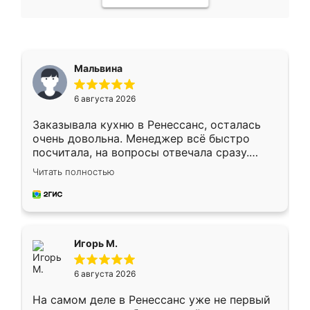
Мальвина
6 августа 2026
Заказывала кухню в Ренессанс, осталась
очень довольна. Менеджер всё быстро
посчитала, на вопросы отвечала сразу.
Замерщик приехал в субботу, подошёл к
Читать полностью
делу со всей ответственностью. Собрали
за день, ребята работали аккуратно, даже
пыли почти не было. Качество отличное,
ящики ходят плавно, ничего не скрипит.
Всё подошло как влитое.
Игорь М.
6 августа 2026
На самом деле в Ренессанс уже не первый