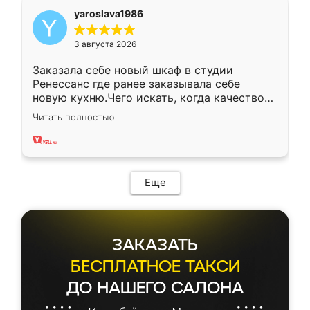
yaroslava1986
3 августа 2026
Заказала себе новый шкаф в студии
Ренессанс где ранее заказывала себе
новую кухню.Чего искать, когда качеством
вполне довольна. Служит кухня уже почти
Читать полностью
два года, нареканий нет.
Еще
ЗАКАЗАТЬ
БЕСПЛАТНОЕ ТАКСИ
ДО НАШЕГО САЛОНА