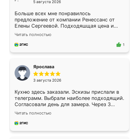
5 августа 2026
Больше всех мне понравилось
предложение от компании Ренессанс от
Елены Сергеевой. Подходяшщая цена и
короткие сроки изготовления. Приехавший
Читать полностью
для замера сотрудник Владислав
предложил по моему эскизу самый
1
подходящий вариант шкафа. Немного его
видоизменил, получилось даже лучше, чем
я хотела.
Ярослава
3 августа 2026
Кухню здесь заказали. Эскизы прислали в
телеграмм. Выбрали наиболее подходящий.
Согласовали день для замера. Через 3
недели кухня была уже готова. Остались
Читать полностью
довольны работой. Спасибо Ренессанс
мебель за качественную работу!