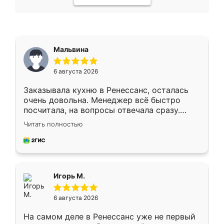
Мальвина
6 августа 2026
Заказывала кухню в Ренессанс, осталась
очень довольна. Менеджер всё быстро
посчитала, на вопросы отвечала сразу.
Замерщик приехал в субботу, подошёл к
Читать полностью
делу со всей ответственностью. Собрали
за день, ребята работали аккуратно, даже
пыли почти не было. Качество отличное,
ящики ходят плавно, ничего не скрипит.
Всё подошло как влитое.
Игорь М.
6 августа 2026
На самом деле в Ренессанс уже не первый