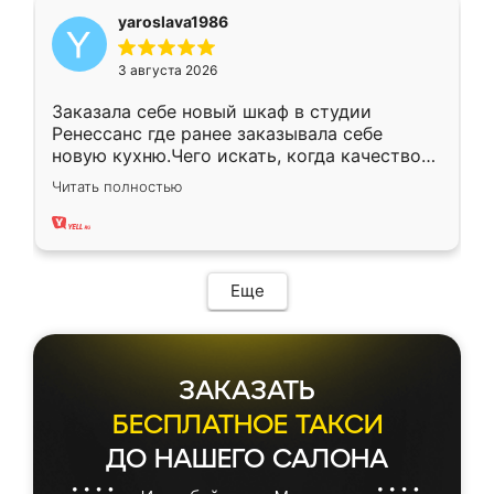
yaroslava1986
3 августа 2026
Заказала себе новый шкаф в студии
Ренессанс где ранее заказывала себе
новую кухню.Чего искать, когда качеством
вполне довольна. Служит кухня уже почти
Читать полностью
два года, нареканий нет.
Еще
ЗАКАЗАТЬ
БЕСПЛАТНОЕ ТАКСИ
ДО НАШЕГО САЛОНА