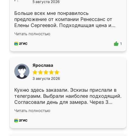
5 августа 2026
Больше всех мне понравилось
предложение от компании Ренессанс от
Елены Сергеевой. Подходяшщая цена и
короткие сроки изготовления. Приехавший
Читать полностью
для замера сотрудник Владислав
предложил по моему эскизу самый
1
подходящий вариант шкафа. Немного его
видоизменил, получилось даже лучше, чем
я хотела.
Ярослава
3 августа 2026
Кухню здесь заказали. Эскизы прислали в
телеграмм. Выбрали наиболее подходящий.
Согласовали день для замера. Через 3
недели кухня была уже готова. Остались
Читать полностью
довольны работой. Спасибо Ренессанс
мебель за качественную работу!