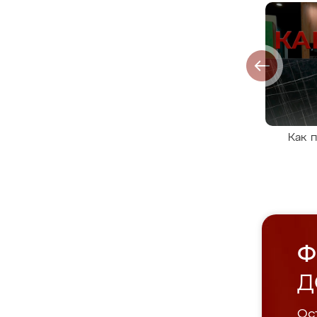
Как 
Ф
Д
Ост