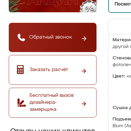
Посмот
Обратный звонок
Матери
другой 
Стенова
фотопе
Заказать расчёт
Цвет:
н
Бесплатный вызов
дизайнера-
Сушка д
замерщика
Подъем
Blum (А