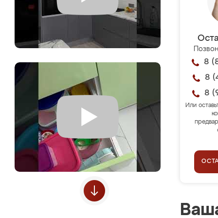
Оста
Позвон
8 (
8 (
8 (
Или оставь
ко
предвар
ОСТ
Ваша