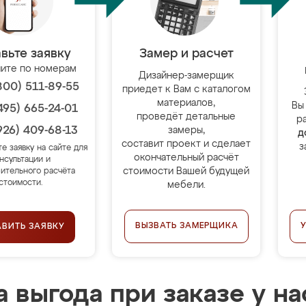
вьте заявку
Замер и расчет
ите по номерам
Дизайнер-замерщик
800) 511-89-55
приедет к Вам с каталогом
материалов,
Вы
495) 665-24-01
проведёт детальные
р
926) 409-68-13
замеры,
д
составит проект и сделает
з
те заявку на сайте для
окончательный расчёт
нсультации и
стоимости Вашей будущей
ительного расчёта
стоимости.
мебели.
ВЫЗВАТЬ ЗАМЕРЩИКА
АВИТЬ ЗАЯВКУ
 выгода при заказе у на