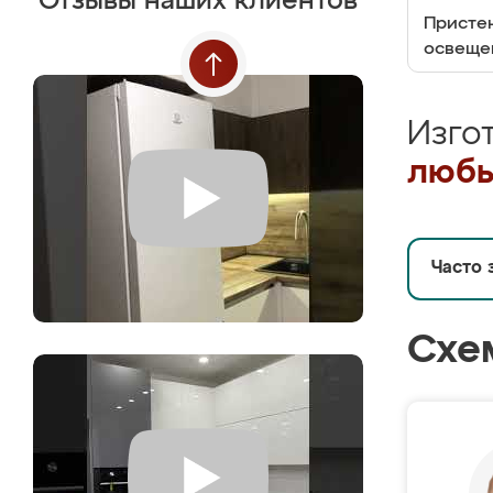
Отзывы наших клиентов
Пристен
освеще
Изго
любы
Часто 
Схе