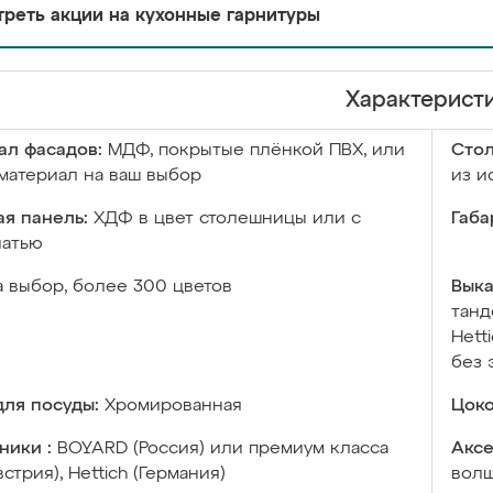
реть акции на кухонные гарнитуры
Характерист
ал фасадов:
МДФ, покрытые плёнкой ПВХ, или
Сто
материал на ваш выбор
из и
я панель:
ХДФ в цвет столешницы или с
Габа
чатью
а выбор, более 300 цветов
Выка
танд
Hett
без 
ля посуды:
Хромированная
Цоко
ники :
BOYARD (Россия) или премиум класса
Аксе
встрия), Hettich (Германия)
волш