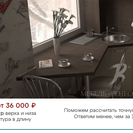
от 36 000 ₽
Поможем рассчитать точну
тр
верха и низа
Ответим менее, чем за 
тура в длину