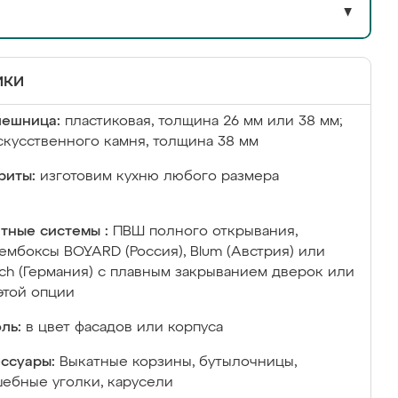
▼
ики
лешница:
пластиковая, толщина 26 мм или 38 мм;
скусственного камня, толщина 38 мм
риты:
изготовим кухню любого размера
тные системы :
ПВШ полного открывания,
ембоксы BOYARD (Россия), Blum (Австрия) или
ich (Германия) с плавным закрыванием дверок или
этой опции
ль:
в цвет фасадов или корпуса
ссуары:
Выкатные корзины, бутылочницы,
ебные уголки, карусели