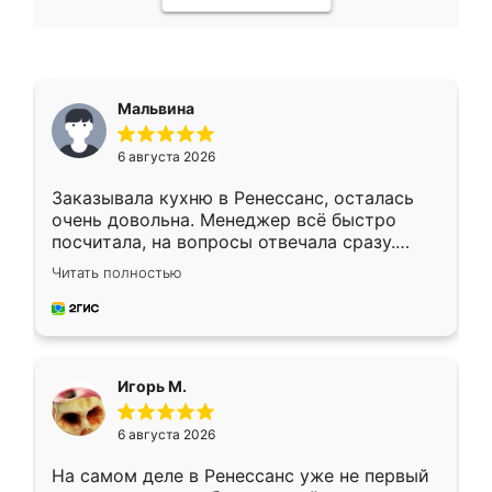
Мальвина
6 августа 2026
Заказывала кухню в Ренессанс, осталась
очень довольна. Менеджер всё быстро
посчитала, на вопросы отвечала сразу.
Замерщик приехал в субботу, подошёл к
Читать полностью
делу со всей ответственностью. Собрали
за день, ребята работали аккуратно, даже
пыли почти не было. Качество отличное,
ящики ходят плавно, ничего не скрипит.
Всё подошло как влитое.
Игорь М.
6 августа 2026
На самом деле в Ренессанс уже не первый