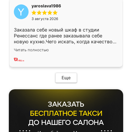
yaroslava1986
3 августа 2026
Заказала себе новый шкаф в студии
Ренессанс где ранее заказывала себе
новую кухню.Чего искать, когда качеством
вполне довольна. Служит кухня уже почти
Читать полностью
два года, нареканий нет.
Еще
ЗАКАЗАТЬ
БЕСПЛАТНОЕ ТАКСИ
ДО НАШЕГО САЛОНА