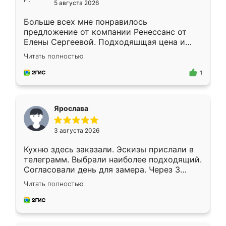
5 августа 2026
Больше всех мне понравилось
предложение от компании Ренессанс от
Елены Сергеевой. Подходяшщая цена и
короткие сроки изготовления. Приехавший
Читать полностью
для замера сотрудник Владислав
предложил по моему эскизу самый
1
подходящий вариант шкафа. Немного его
видоизменил, получилось даже лучше, чем
я хотела.
Ярослава
3 августа 2026
Кухню здесь заказали. Эскизы прислали в
телеграмм. Выбрали наиболее подходящий.
Согласовали день для замера. Через 3
недели кухня была уже готова. Остались
Читать полностью
довольны работой. Спасибо Ренессанс
мебель за качественную работу!