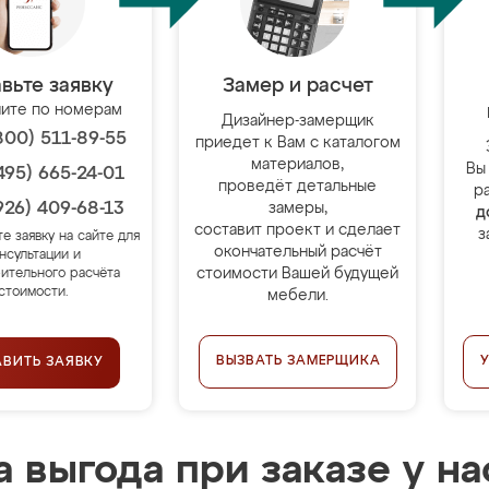
вьте заявку
Замер и расчет
ите по номерам
Дизайнер-замерщик
800) 511-89-55
приедет к Вам с каталогом
материалов,
Вы
495) 665-24-01
проведёт детальные
р
926) 409-68-13
замеры,
д
составит проект и сделает
з
те заявку на сайте для
окончательный расчёт
нсультации и
стоимости Вашей будущей
ительного расчёта
стоимости.
мебели.
ВЫЗВАТЬ ЗАМЕРЩИКА
АВИТЬ ЗАЯВКУ
 выгода при заказе у на