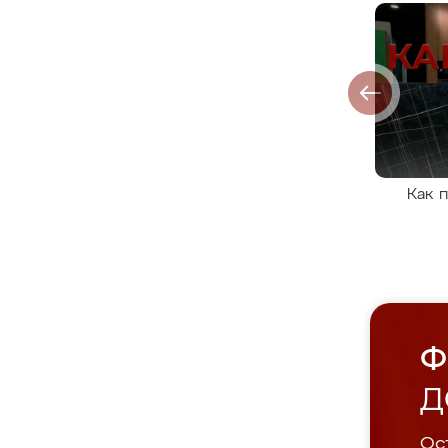
Как 
Ф
Д
Ост