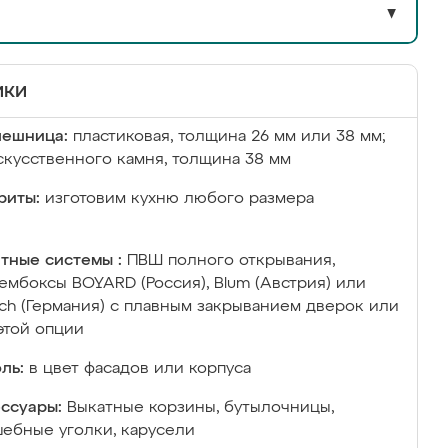
▼
ики
лешница:
пластиковая, толщина 26 мм или 38 мм;
скусственного камня, толщина 38 мм
риты:
изготовим кухню любого размера
тные системы :
ПВШ полного открывания,
ембоксы BOYARD (Россия), Blum (Австрия) или
ich (Германия) с плавным закрыванием дверок или
этой опции
ль:
в цвет фасадов или корпуса
ссуары:
Выкатные корзины, бутылочницы,
ебные уголки, карусели