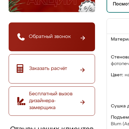
Посмот
Обратный звонок
Матери
Стенова
фотопе
Заказать расчёт
Цвет:
н
Бесплатный вызов
дизайнера-
Сушка д
замерщика
Подъем
Blum (А