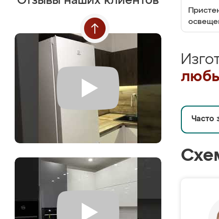
Отзывы наших клиентов
Пристен
освеще
Изго
любы
Часто 
Схе