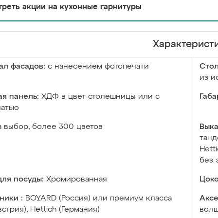
реть акции на кухонные гарнитуры
Характерист
ал фасадов:
с нанесением фотопечати
Сто
из и
я панель:
ХДФ в цвет столешницы или с
Габа
чатью
а выбор, более 300 цветов
Выка
танд
Hett
без 
ля посуды:
Хромированная
Цоко
ники :
BOYARD (Россия) или премиум класса
Аксе
встрия), Hettich (Германия)
волш