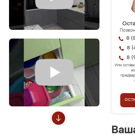
Оста
Позвон
8 (
8 (
8 (
Или оставь
ко
предвар
ОСТ
Ваша