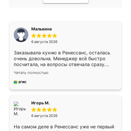
Мальвина
6 августа 2026
Заказывала кухню в Ренессанс, осталась
очень довольна. Менеджер всё быстро
посчитала, на вопросы отвечала сразу.
Замерщик приехал в субботу, подошёл к
Читать полностью
делу со всей ответственностью. Собрали
за день, ребята работали аккуратно, даже
пыли почти не было. Качество отличное,
ящики ходят плавно, ничего не скрипит.
Всё подошло как влитое.
Игорь М.
6 августа 2026
На самом деле в Ренессанс уже не первый