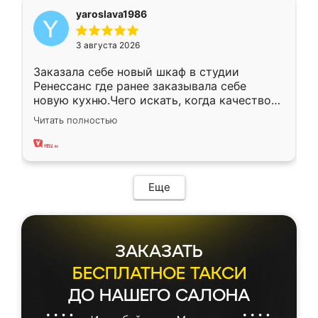
yaroslava1986
3 августа 2026
Заказала себе новый шкаф в студии
Ренессанс где ранее заказывала себе
новую кухню.Чего искать, когда качеством
вполне довольна. Служит кухня уже почти
Читать полностью
два года, нареканий нет.
Еще
ЗАКАЗАТЬ
БЕСПЛАТНОЕ ТАКСИ
ДО НАШЕГО САЛОНА