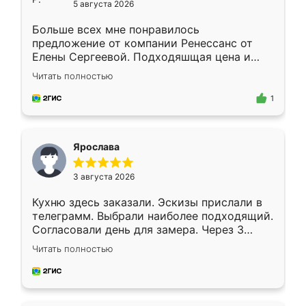
5 августа 2026
Больше всех мне понравилось
предложение от компании Ренессанс от
Елены Сергеевой. Подходяшщая цена и
короткие сроки изготовления. Приехавший
Читать полностью
для замера сотрудник Владислав
предложил по моему эскизу самый
1
подходящий вариант шкафа. Немного его
видоизменил, получилось даже лучше, чем
я хотела.
Ярослава
3 августа 2026
Кухню здесь заказали. Эскизы прислали в
телеграмм. Выбрали наиболее подходящий.
Согласовали день для замера. Через 3
недели кухня была уже готова. Остались
Читать полностью
довольны работой. Спасибо Ренессанс
мебель за качественную работу!