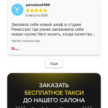
yaroslava1986
3 августа 2026
Заказала себе новый шкаф в студии
Ренессанс где ранее заказывала себе
новую кухню.Чего искать, когда качеством
вполне довольна. Служит кухня уже почти
Читать полностью
два года, нареканий нет.
Еще
ЗАКАЗАТЬ
БЕСПЛАТНОЕ ТАКСИ
ДО НАШЕГО САЛОНА