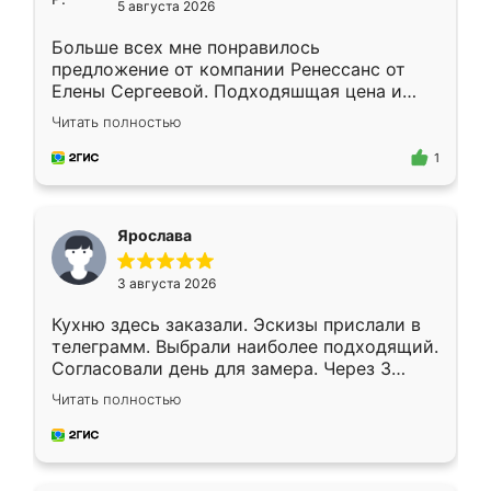
5 августа 2026
Больше всех мне понравилось
предложение от компании Ренессанс от
Елены Сергеевой. Подходяшщая цена и
короткие сроки изготовления. Приехавший
Читать полностью
для замера сотрудник Владислав
предложил по моему эскизу самый
1
подходящий вариант шкафа. Немного его
видоизменил, получилось даже лучше, чем
я хотела.
Ярослава
3 августа 2026
Кухню здесь заказали. Эскизы прислали в
телеграмм. Выбрали наиболее подходящий.
Согласовали день для замера. Через 3
недели кухня была уже готова. Остались
Читать полностью
довольны работой. Спасибо Ренессанс
мебель за качественную работу!