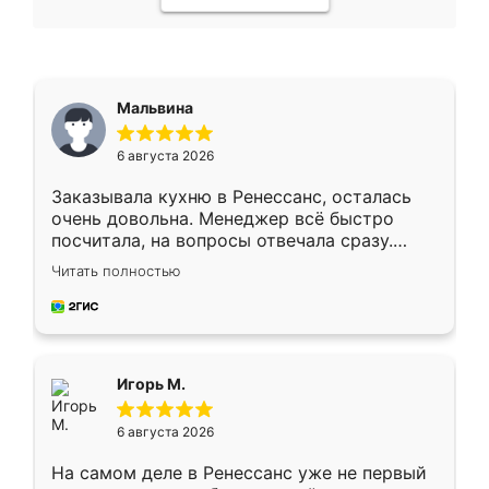
Мальвина
6 августа 2026
Заказывала кухню в Ренессанс, осталась
очень довольна. Менеджер всё быстро
посчитала, на вопросы отвечала сразу.
Замерщик приехал в субботу, подошёл к
Читать полностью
делу со всей ответственностью. Собрали
за день, ребята работали аккуратно, даже
пыли почти не было. Качество отличное,
ящики ходят плавно, ничего не скрипит.
Всё подошло как влитое.
Игорь М.
6 августа 2026
На самом деле в Ренессанс уже не первый