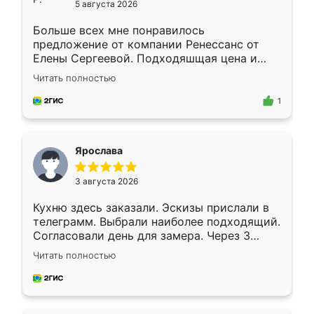
5 августа 2026
Больше всех мне понравилось
предложение от компании Ренессанс от
Елены Сергеевой. Подходяшщая цена и
короткие сроки изготовления. Приехавший
Читать полностью
для замера сотрудник Владислав
предложил по моему эскизу самый
1
подходящий вариант шкафа. Немного его
видоизменил, получилось даже лучше, чем
я хотела.
Ярослава
3 августа 2026
Кухню здесь заказали. Эскизы прислали в
телеграмм. Выбрали наиболее подходящий.
Согласовали день для замера. Через 3
недели кухня была уже готова. Остались
Читать полностью
довольны работой. Спасибо Ренессанс
мебель за качественную работу!