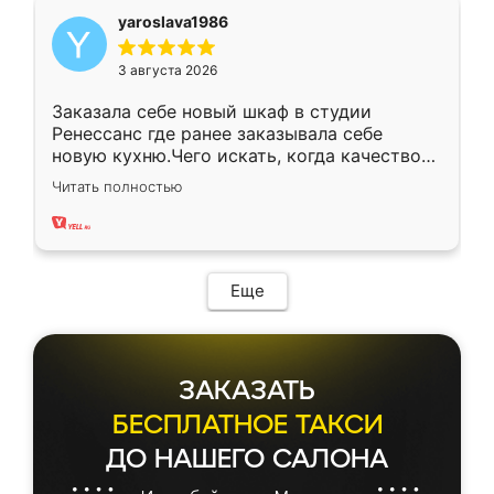
yaroslava1986
3 августа 2026
Заказала себе новый шкаф в студии
Ренессанс где ранее заказывала себе
новую кухню.Чего искать, когда качеством
вполне довольна. Служит кухня уже почти
Читать полностью
два года, нареканий нет.
Еще
ЗАКАЗАТЬ
БЕСПЛАТНОЕ ТАКСИ
ДО НАШЕГО САЛОНА