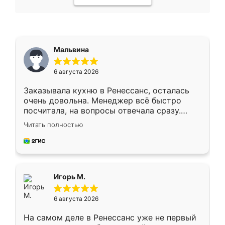
Мальвина
6 августа 2026
Заказывала кухню в Ренессанс, осталась
очень довольна. Менеджер всё быстро
посчитала, на вопросы отвечала сразу.
Замерщик приехал в субботу, подошёл к
Читать полностью
делу со всей ответственностью. Собрали
за день, ребята работали аккуратно, даже
пыли почти не было. Качество отличное,
ящики ходят плавно, ничего не скрипит.
Всё подошло как влитое.
Игорь М.
6 августа 2026
На самом деле в Ренессанс уже не первый