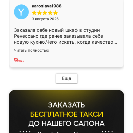
yaroslava1986
3 августа 2026
Заказала себе новый шкаф в студии
Ренессанс где ранее заказывала себе
новую кухню.Чего искать, когда качеством
вполне довольна. Служит кухня уже почти
Читать полностью
два года, нареканий нет.
Еще
ЗАКАЗАТЬ
БЕСПЛАТНОЕ ТАКСИ
ДО НАШЕГО САЛОНА