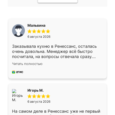
Мальвина
6 августа 2026
Заказывала кухню в Ренессанс, осталась
очень довольна. Менеджер всё быстро
посчитала, на вопросы отвечала сразу.
Замерщик приехал в субботу, подошёл к
Читать полностью
делу со всей ответственностью. Собрали
за день, ребята работали аккуратно, даже
пыли почти не было. Качество отличное,
ящики ходят плавно, ничего не скрипит.
Всё подошло как влитое.
Игорь М.
6 августа 2026
На самом деле в Ренессанс уже не первый