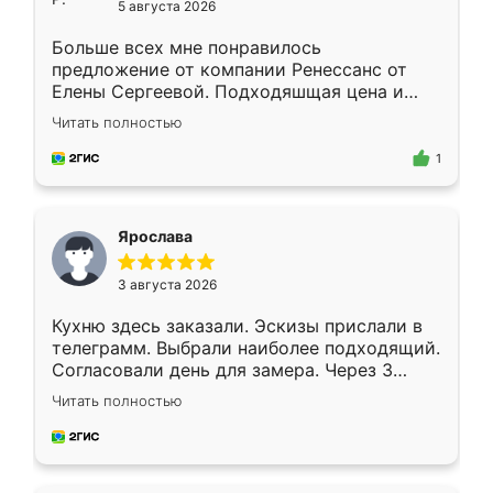
5 августа 2026
Больше всех мне понравилось
предложение от компании Ренессанс от
Елены Сергеевой. Подходяшщая цена и
короткие сроки изготовления. Приехавший
Читать полностью
для замера сотрудник Владислав
предложил по моему эскизу самый
1
подходящий вариант шкафа. Немного его
видоизменил, получилось даже лучше, чем
я хотела.
Ярослава
3 августа 2026
Кухню здесь заказали. Эскизы прислали в
телеграмм. Выбрали наиболее подходящий.
Согласовали день для замера. Через 3
недели кухня была уже готова. Остались
Читать полностью
довольны работой. Спасибо Ренессанс
мебель за качественную работу!