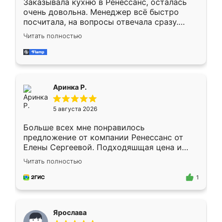
Заказывала кухню в Ренессанс, осталась
очень довольна. Менеджер всё быстро
посчитала, на вопросы отвечала сразу.
Замерщик приехал в субботу, подошёл к
Читать полностью
делу со всей ответственностью. Собрали
за день, ребята работали аккуратно, даже
пыли почти не было. Качество отличное,
ящики ходят плавно, ничего не скрипит.
Всё подошло как влитое.
Аринка Р.
5 августа 2026
Больше всех мне понравилось
предложение от компании Ренессанс от
Елены Сергеевой. Подходяшщая цена и
короткие сроки изготовления. Приехавший
Читать полностью
для замера сотрудник Владислав
предложил по моему эскизу самый
1
подходящий вариант шкафа. Немного его
видоизменил, получилось даже лучше, чем
я хотела.
Ярослава