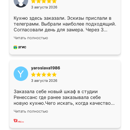
3 августа 2026
Кухню здесь заказали. Эскизы прислали в
телеграмм. Выбрали наиболее подходящий.
Согласовали день для замера. Через 3
недели кухня была уже готова. Остались
Читать полностью
довольны работой. Спасибо Ренессанс
мебель за качественную работу!
yaroslava1986
3 августа 2026
Заказала себе новый шкаф в студии
Ренессанс где ранее заказывала себе
новую кухню.Чего искать, когда качеством
вполне довольна. Служит кухня уже почти
Читать полностью
два года, нареканий нет.