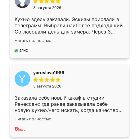
3 августа 2026
Кухню здесь заказали. Эскизы прислали в
телеграмм. Выбрали наиболее подходящий.
Согласовали день для замера. Через 3
недели кухня была уже готова. Остались
Читать полностью
довольны работой. Спасибо Ренессанс
мебель за качественную работу!
yaroslava1986
3 августа 2026
Заказала себе новый шкаф в студии
Ренессанс где ранее заказывала себе
новую кухню.Чего искать, когда качеством
вполне довольна. Служит кухня уже почти
Читать полностью
два года, нареканий нет.