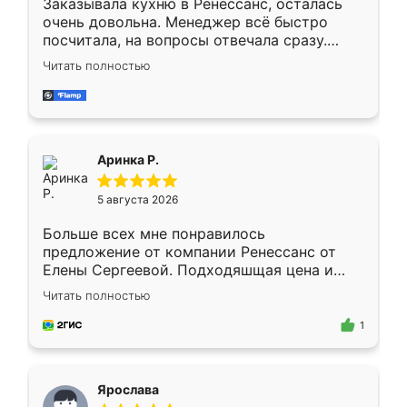
Заказывала кухню в Ренессанс, осталась
очень довольна. Менеджер всё быстро
посчитала, на вопросы отвечала сразу.
Замерщик приехал в субботу, подошёл к
Читать полностью
делу со всей ответственностью. Собрали
за день, ребята работали аккуратно, даже
пыли почти не было. Качество отличное,
ящики ходят плавно, ничего не скрипит.
Всё подошло как влитое.
Аринка Р.
5 августа 2026
Больше всех мне понравилось
предложение от компании Ренессанс от
Елены Сергеевой. Подходяшщая цена и
короткие сроки изготовления. Приехавший
Читать полностью
для замера сотрудник Владислав
предложил по моему эскизу самый
1
подходящий вариант шкафа. Немного его
видоизменил, получилось даже лучше, чем
я хотела.
Ярослава