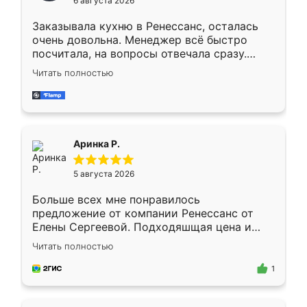
6 августа 2026
мебели буду заказывать только здесь.
Заказывала кухню в Ренессанс, осталась
очень довольна. Менеджер всё быстро
посчитала, на вопросы отвечала сразу.
Замерщик приехал в субботу, подошёл к
Читать полностью
делу со всей ответственностью. Собрали
за день, ребята работали аккуратно, даже
пыли почти не было. Качество отличное,
ящики ходят плавно, ничего не скрипит.
Всё подошло как влитое.
Аринка Р.
5 августа 2026
Больше всех мне понравилось
предложение от компании Ренессанс от
Елены Сергеевой. Подходяшщая цена и
короткие сроки изготовления. Приехавший
Читать полностью
для замера сотрудник Владислав
предложил по моему эскизу самый
1
подходящий вариант шкафа. Немного его
видоизменил, получилось даже лучше, чем