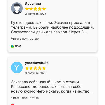
я хотела.
Ярослава
3 августа 2026
Кухню здесь заказали. Эскизы прислали в
телеграмм. Выбрали наиболее подходящий.
Согласовали день для замера. Через 3
недели кухня была уже готова. Остались
Читать полностью
довольны работой. Спасибо Ренессанс
мебель за качественную работу!
yaroslava1986
3 августа 2026
Заказала себе новый шкаф в студии
Ренессанс где ранее заказывала себе
новую кухню.Чего искать, когда качеством
вполне довольна. Служит кухня уже почти
Читать полностью
два года, нареканий нет.