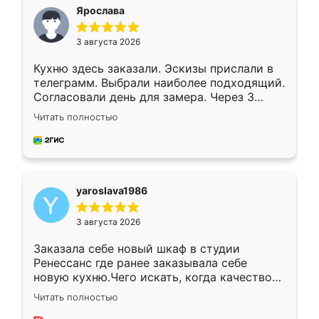
я хотела.
Ярослава
3 августа 2026
Кухню здесь заказали. Эскизы прислали в
телеграмм. Выбрали наиболее подходящий.
Согласовали день для замера. Через 3
недели кухня была уже готова. Остались
Читать полностью
довольны работой. Спасибо Ренессанс
мебель за качественную работу!
yaroslava1986
3 августа 2026
Заказала себе новый шкаф в студии
Ренессанс где ранее заказывала себе
новую кухню.Чего искать, когда качеством
вполне довольна. Служит кухня уже почти
Читать полностью
два года, нареканий нет.