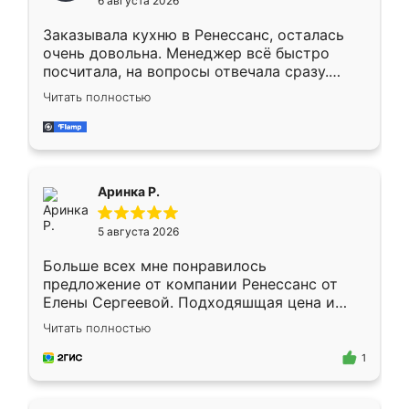
6 августа 2026
мебели буду заказывать только здесь.
Заказывала кухню в Ренессанс, осталась
очень довольна. Менеджер всё быстро
посчитала, на вопросы отвечала сразу.
Замерщик приехал в субботу, подошёл к
Читать полностью
делу со всей ответственностью. Собрали
за день, ребята работали аккуратно, даже
пыли почти не было. Качество отличное,
ящики ходят плавно, ничего не скрипит.
Всё подошло как влитое.
Аринка Р.
5 августа 2026
Больше всех мне понравилось
предложение от компании Ренессанс от
Елены Сергеевой. Подходяшщая цена и
короткие сроки изготовления. Приехавший
Читать полностью
для замера сотрудник Владислав
предложил по моему эскизу самый
1
подходящий вариант шкафа. Немного его
видоизменил, получилось даже лучше, чем