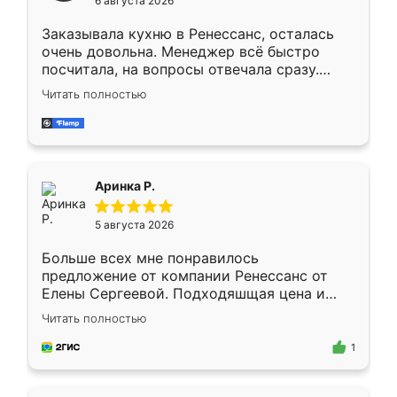
6 августа 2026
мебели буду заказывать только здесь.
Заказывала кухню в Ренессанс, осталась
очень довольна. Менеджер всё быстро
посчитала, на вопросы отвечала сразу.
Замерщик приехал в субботу, подошёл к
Читать полностью
делу со всей ответственностью. Собрали
за день, ребята работали аккуратно, даже
пыли почти не было. Качество отличное,
ящики ходят плавно, ничего не скрипит.
Всё подошло как влитое.
Аринка Р.
5 августа 2026
Больше всех мне понравилось
предложение от компании Ренессанс от
Елены Сергеевой. Подходяшщая цена и
короткие сроки изготовления. Приехавший
Читать полностью
для замера сотрудник Владислав
предложил по моему эскизу самый
1
подходящий вариант шкафа. Немного его
видоизменил, получилось даже лучше, чем