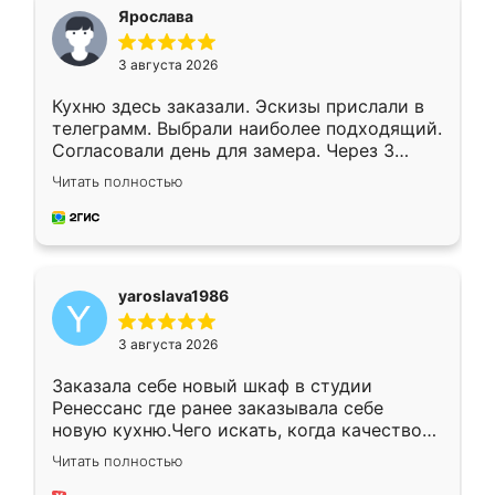
я хотела.
Ярослава
3 августа 2026
Кухню здесь заказали. Эскизы прислали в
телеграмм. Выбрали наиболее подходящий.
Согласовали день для замера. Через 3
недели кухня была уже готова. Остались
Читать полностью
довольны работой. Спасибо Ренессанс
мебель за качественную работу!
yaroslava1986
3 августа 2026
Заказала себе новый шкаф в студии
Ренессанс где ранее заказывала себе
новую кухню.Чего искать, когда качеством
вполне довольна. Служит кухня уже почти
Читать полностью
два года, нареканий нет.