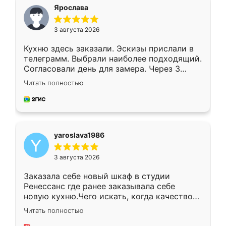
я хотела.
Ярослава
3 августа 2026
Кухню здесь заказали. Эскизы прислали в
телеграмм. Выбрали наиболее подходящий.
Согласовали день для замера. Через 3
недели кухня была уже готова. Остались
Читать полностью
довольны работой. Спасибо Ренессанс
мебель за качественную работу!
yaroslava1986
3 августа 2026
Заказала себе новый шкаф в студии
Ренессанс где ранее заказывала себе
новую кухню.Чего искать, когда качеством
вполне довольна. Служит кухня уже почти
Читать полностью
два года, нареканий нет.