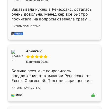
6 августа 2026
мебели буду заказывать только здесь.
Заказывала кухню в Ренессанс, осталась
очень довольна. Менеджер всё быстро
посчитала, на вопросы отвечала сразу.
Замерщик приехал в субботу, подошёл к
Читать полностью
делу со всей ответственностью. Собрали
за день, ребята работали аккуратно, даже
пыли почти не было. Качество отличное,
ящики ходят плавно, ничего не скрипит.
Всё подошло как влитое.
Аринка Р.
5 августа 2026
Больше всех мне понравилось
предложение от компании Ренессанс от
Елены Сергеевой. Подходяшщая цена и
короткие сроки изготовления. Приехавший
Читать полностью
для замера сотрудник Владислав
предложил по моему эскизу самый
1
подходящий вариант шкафа. Немного его
видоизменил, получилось даже лучше, чем