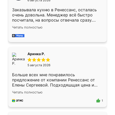
6 августа 2026
мебели буду заказывать только здесь.
Заказывала кухню в Ренессанс, осталась
очень довольна. Менеджер всё быстро
посчитала, на вопросы отвечала сразу.
Замерщик приехал в субботу, подошёл к
Читать полностью
делу со всей ответственностью. Собрали
за день, ребята работали аккуратно, даже
пыли почти не было. Качество отличное,
ящики ходят плавно, ничего не скрипит.
Всё подошло как влитое.
Аринка Р.
5 августа 2026
Больше всех мне понравилось
предложение от компании Ренессанс от
Елены Сергеевой. Подходяшщая цена и
короткие сроки изготовления. Приехавший
Читать полностью
для замера сотрудник Владислав
предложил по моему эскизу самый
1
подходящий вариант шкафа. Немного его
видоизменил, получилось даже лучше, чем