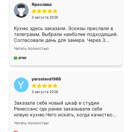
я хотела.
Ярослава
3 августа 2026
Кухню здесь заказали. Эскизы прислали в
телеграмм. Выбрали наиболее подходящий.
Согласовали день для замера. Через 3
недели кухня была уже готова. Остались
Читать полностью
довольны работой. Спасибо Ренессанс
мебель за качественную работу!
yaroslava1986
3 августа 2026
Заказала себе новый шкаф в студии
Ренессанс где ранее заказывала себе
новую кухню.Чего искать, когда качеством
вполне довольна. Служит кухня уже почти
Читать полностью
два года, нареканий нет.