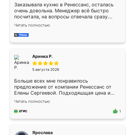
Заказывала кухню в Ренессанс, осталась
очень довольна. Менеджер всё быстро
посчитала, на вопросы отвечала сразу.
Замерщик приехал в субботу, подошёл к
Читать полностью
делу со всей ответственностью. Собрали
за день, ребята работали аккуратно, даже
пыли почти не было. Качество отличное,
ящики ходят плавно, ничего не скрипит.
Всё подошло как влитое.
Аринка Р.
5 августа 2026
Больше всех мне понравилось
предложение от компании Ренессанс от
Елены Сергеевой. Подходяшщая цена и
короткие сроки изготовления. Приехавший
Читать полностью
для замера сотрудник Владислав
предложил по моему эскизу самый
1
подходящий вариант шкафа. Немного его
видоизменил, получилось даже лучше, чем
я хотела.
Ярослава