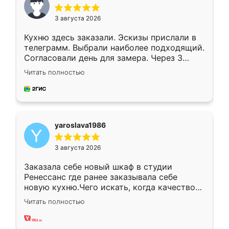
3 августа 2026
Кухню здесь заказали. Эскизы прислали в
телеграмм. Выбрали наиболее подходящий.
Согласовали день для замера. Через 3
недели кухня была уже готова. Остались
Читать полностью
довольны работой. Спасибо Ренессанс
мебель за качественную работу!
yaroslava1986
3 августа 2026
Заказала себе новый шкаф в студии
Ренессанс где ранее заказывала себе
новую кухню.Чего искать, когда качеством
вполне довольна. Служит кухня уже почти
Читать полностью
два года, нареканий нет.