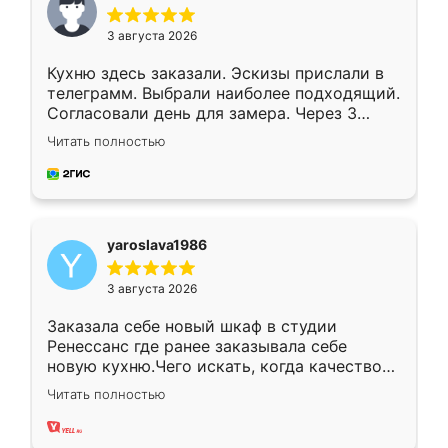
3 августа 2026
Кухню здесь заказали. Эскизы прислали в
телеграмм. Выбрали наиболее подходящий.
Согласовали день для замера. Через 3
недели кухня была уже готова. Остались
Читать полностью
довольны работой. Спасибо Ренессанс
мебель за качественную работу!
yaroslava1986
3 августа 2026
Заказала себе новый шкаф в студии
Ренессанс где ранее заказывала себе
новую кухню.Чего искать, когда качеством
вполне довольна. Служит кухня уже почти
Читать полностью
два года, нареканий нет.