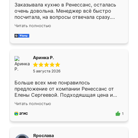
Заказывала кухню в Ренессанс, осталась
очень довольна. Менеджер всё быстро
посчитала, на вопросы отвечала сразу.
Замерщик приехал в субботу, подошёл к
Читать полностью
делу со всей ответственностью. Собрали
за день, ребята работали аккуратно, даже
пыли почти не было. Качество отличное,
ящики ходят плавно, ничего не скрипит.
Всё подошло как влитое.
Аринка Р.
5 августа 2026
Больше всех мне понравилось
предложение от компании Ренессанс от
Елены Сергеевой. Подходяшщая цена и
короткие сроки изготовления. Приехавший
Читать полностью
для замера сотрудник Владислав
предложил по моему эскизу самый
1
подходящий вариант шкафа. Немного его
видоизменил, получилось даже лучше, чем
я хотела.
Ярослава