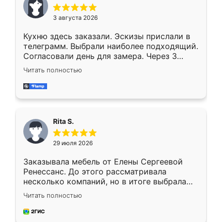
3 августа 2026
Кухню здесь заказали. Эскизы прислали в
телеграмм. Выбрали наиболее подходящий.
Согласовали день для замера. Через 3
недели кухня была уже готова. Остались
Читать полностью
довольны работой. Спасибо Ренессанс
мебель за качественную работу!
Rita S.
29 июля 2026
Заказывала мебель от Елены Сергеевой
Ренессанс. До этого рассматривала
несколько компаний, но в итоге выбрала
эту. Сначала обговорили условия, потом
Читать полностью
приехал замерщик, всё спокойно объяснил
и снял размеры. Изготовили в срок, с
доставкой тоже никаких проблем не