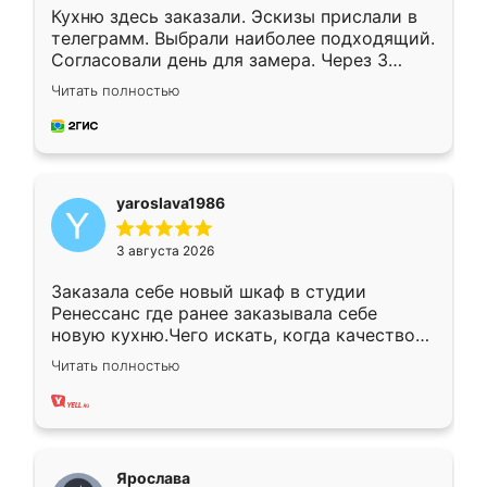
Кухню здесь заказали. Эскизы прислали в
телеграмм. Выбрали наиболее подходящий.
Согласовали день для замера. Через 3
недели кухня была уже готова. Остались
Читать полностью
довольны работой. Спасибо Ренессанс
мебель за качественную работу!
yaroslava1986
3 августа 2026
Заказала себе новый шкаф в студии
Ренессанс где ранее заказывала себе
новую кухню.Чего искать, когда качеством
вполне довольна. Служит кухня уже почти
Читать полностью
два года, нареканий нет.
Ярослава