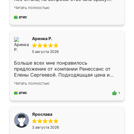
Замерщик приехал в субботу, подошёл к
Читать полностью
делу со всей ответственностью. Собрали
за день, ребята работали аккуратно, даже
пыли почти не было. Качество отличное,
ящики ходят плавно, ничего не скрипит.
Всё подошло как влитое.
Аринка Р.
5 августа 2026
Больше всех мне понравилось
предложение от компании Ренессанс от
Елены Сергеевой. Подходяшщая цена и
короткие сроки изготовления. Приехавший
Читать полностью
для замера сотрудник Владислав
предложил по моему эскизу самый
1
подходящий вариант шкафа. Немного его
видоизменил, получилось даже лучше, чем
я хотела.
Ярослава
3 августа 2026