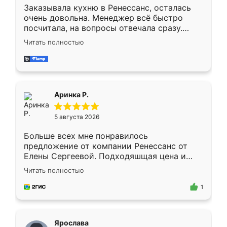
Заказывала кухню в Ренессанс, осталась
очень довольна. Менеджер всё быстро
посчитала, на вопросы отвечала сразу.
Замерщик приехал в субботу, подошёл к
Читать полностью
делу со всей ответственностью. Собрали
за день, ребята работали аккуратно, даже
пыли почти не было. Качество отличное,
ящики ходят плавно, ничего не скрипит.
Всё подошло как влитое.
Аринка Р.
5 августа 2026
Больше всех мне понравилось
предложение от компании Ренессанс от
Елены Сергеевой. Подходяшщая цена и
короткие сроки изготовления. Приехавший
Читать полностью
для замера сотрудник Владислав
предложил по моему эскизу самый
1
подходящий вариант шкафа. Немного его
видоизменил, получилось даже лучше, чем
я хотела.
Ярослава