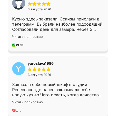
3 августа 2026
Кухню здесь заказали. Эскизы прислали в
телеграмм. Выбрали наиболее подходящий.
Согласовали день для замера. Через 3
недели кухня была уже готова. Остались
Читать полностью
довольны работой. Спасибо Ренессанс
мебель за качественную работу!
yaroslava1986
3 августа 2026
Заказала себе новый шкаф в студии
Ренессанс где ранее заказывала себе
новую кухню.Чего искать, когда качеством
вполне довольна. Служит кухня уже почти
Читать полностью
два года, нареканий нет.