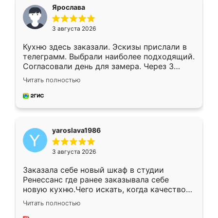
я хотела.
Ярослава
3 августа 2026
Кухню здесь заказали. Эскизы прислали в
телеграмм. Выбрали наиболее подходящий.
Согласовали день для замера. Через 3
недели кухня была уже готова. Остались
Читать полностью
довольны работой. Спасибо Ренессанс
мебель за качественную работу!
yaroslava1986
3 августа 2026
Заказала себе новый шкаф в студии
Ренессанс где ранее заказывала себе
новую кухню.Чего искать, когда качеством
вполне довольна. Служит кухня уже почти
Читать полностью
два года, нареканий нет.