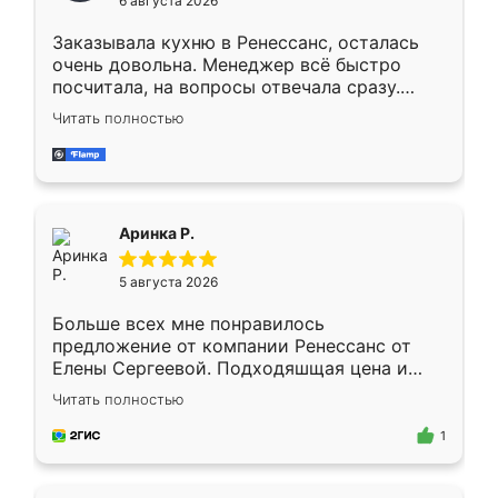
6 августа 2026
мебели буду заказывать только здесь.
Заказывала кухню в Ренессанс, осталась
очень довольна. Менеджер всё быстро
посчитала, на вопросы отвечала сразу.
Замерщик приехал в субботу, подошёл к
Читать полностью
делу со всей ответственностью. Собрали
за день, ребята работали аккуратно, даже
пыли почти не было. Качество отличное,
ящики ходят плавно, ничего не скрипит.
Всё подошло как влитое.
Аринка Р.
5 августа 2026
Больше всех мне понравилось
предложение от компании Ренессанс от
Елены Сергеевой. Подходяшщая цена и
короткие сроки изготовления. Приехавший
Читать полностью
для замера сотрудник Владислав
предложил по моему эскизу самый
1
подходящий вариант шкафа. Немного его
видоизменил, получилось даже лучше, чем