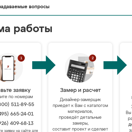
задаваемые вопросы
ма работы
вьте заявку
Замер и расчет
ите по номерам
Дизайнер-замерщик
800) 511-89-55
приедет к Вам с каталогом
материалов,
Вы
495) 665-24-01
проведёт детальные
р
926) 409-68-13
замеры,
д
составит проект и сделает
з
те заявку на сайте для