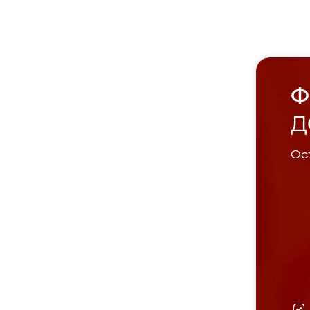
Ф
Д
Ост