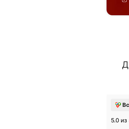
Д
Вс
5.0
из 