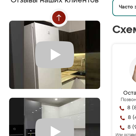
Отзывы наших клиентов
Часто 
Схе
Оста
Позвон
8 (
8 (
8 (
Или оставь