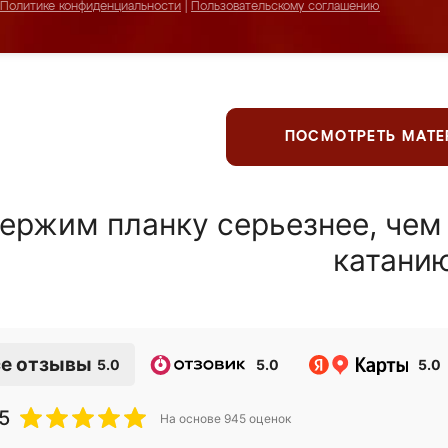
Политике конфиденциальности
|
Пользовательскому соглашению
ПОСМОТРЕТЬ МАТ
ержим планку серьезнее, чем
катани
е отзывы
5.0
5.0
5.0
5
На основе
945
оценок