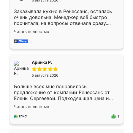
6 августа 2026
мебели буду заказывать только здесь.
Заказывала кухню в Ренессанс, осталась
очень довольна. Менеджер всё быстро
посчитала, на вопросы отвечала сразу.
Замерщик приехал в субботу, подошёл к
Читать полностью
делу со всей ответственностью. Собрали
за день, ребята работали аккуратно, даже
пыли почти не было. Качество отличное,
ящики ходят плавно, ничего не скрипит.
Всё подошло как влитое.
Аринка Р.
5 августа 2026
Больше всех мне понравилось
предложение от компании Ренессанс от
Елены Сергеевой. Подходяшщая цена и
короткие сроки изготовления. Приехавший
Читать полностью
для замера сотрудник Владислав
предложил по моему эскизу самый
1
подходящий вариант шкафа. Немного его
видоизменил, получилось даже лучше, чем