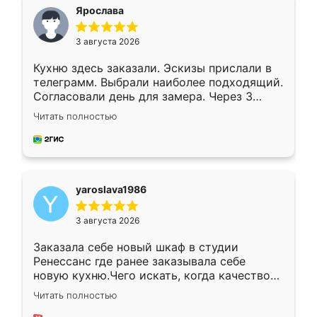
я хотела.
Ярослава
3 августа 2026
Кухню здесь заказали. Эскизы прислали в
телеграмм. Выбрали наиболее подходящий.
Согласовали день для замера. Через 3
недели кухня была уже готова. Остались
Читать полностью
довольны работой. Спасибо Ренессанс
мебель за качественную работу!
yaroslava1986
3 августа 2026
Заказала себе новый шкаф в студии
Ренессанс где ранее заказывала себе
новую кухню.Чего искать, когда качеством
вполне довольна. Служит кухня уже почти
Читать полностью
два года, нареканий нет.