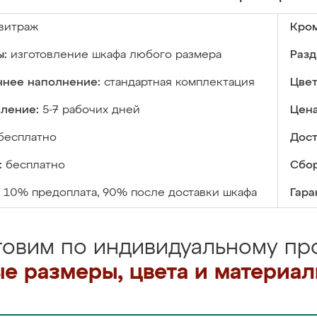
витраж
Кром
ы:
изготовление шкафа любого размера
Разд
ннее наполнение:
стандартная комплектация
Цвет
вление:
5-7 рабочих дней
Цена
бесплатно
Дост
:
бесплатно
Сбор
10% предоплата, 90% после доставки шкафа
Гара
товим по индивидуальному про
е размеры, цвета и материа