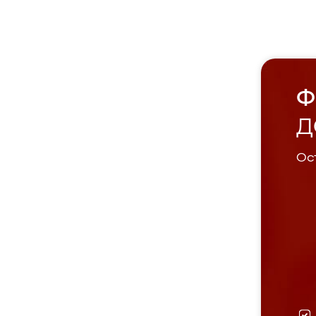
Ф
Д
Ост