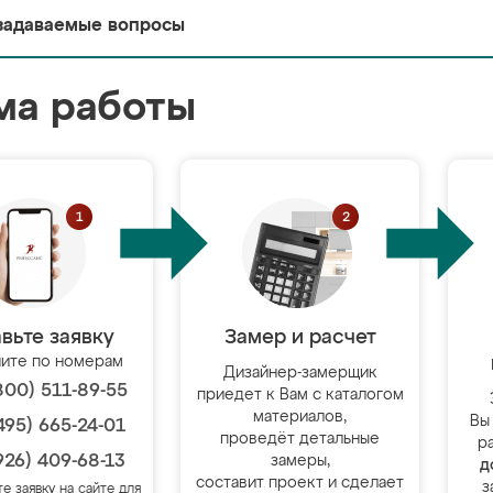
задаваемые вопросы
ма работы
вьте заявку
Замер и расчет
ите по номерам
Дизайнер-замерщик
800) 511-89-55
приедет к Вам с каталогом
материалов,
Вы
495) 665-24-01
проведёт детальные
р
926) 409-68-13
замеры,
д
составит проект и сделает
з
те заявку на сайте для