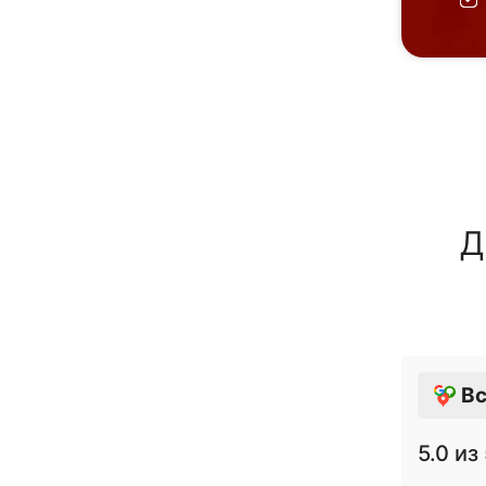
Д
Вс
5.0
из 