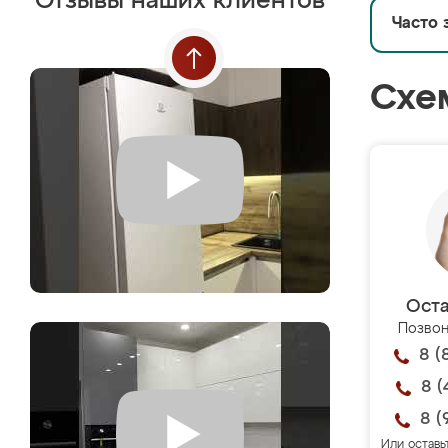
Отзывы наших клиентов
Часто 
Схе
Оста
Позвон
8 (
8 (
8 (
Или оставь