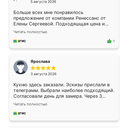
5 августа 2026
Больше всех мне понравилось
предложение от компании Ренессанс от
Елены Сергеевой. Подходяшщая цена и
короткие сроки изготовления. Приехавший
Читать полностью
для замера сотрудник Владислав
предложил по моему эскизу самый
1
подходящий вариант шкафа. Немного его
видоизменил, получилось даже лучше, чем
я хотела.
Ярослава
3 августа 2026
Кухню здесь заказали. Эскизы прислали в
телеграмм. Выбрали наиболее подходящий.
Согласовали день для замера. Через 3
недели кухня была уже готова. Остались
Читать полностью
довольны работой. Спасибо Ренессанс
мебель за качественную работу!