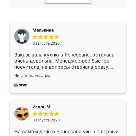
Мальвина
6 августа 2026
Заказывала кухню в Ренессанс, осталась
очень довольна. Менеджер всё быстро
посчитала, на вопросы отвечала сразу.
Замерщик приехал в субботу, подошёл к
Читать полностью
делу со всей ответственностью. Собрали
за день, ребята работали аккуратно, даже
пыли почти не было. Качество отличное,
ящики ходят плавно, ничего не скрипит.
Всё подошло как влитое.
Игорь М.
6 августа 2026
На самом деле в Ренессанс уже не первый