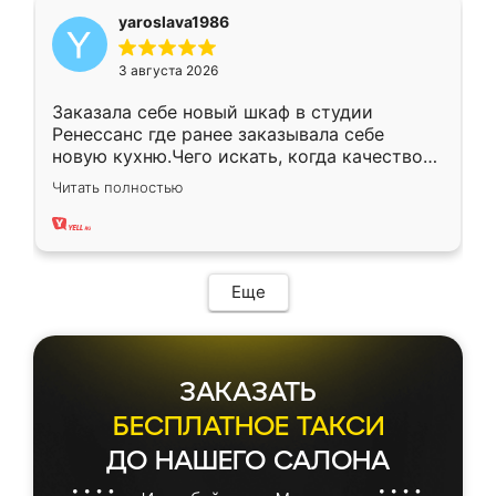
yaroslava1986
3 августа 2026
Заказала себе новый шкаф в студии
Ренессанс где ранее заказывала себе
новую кухню.Чего искать, когда качеством
вполне довольна. Служит кухня уже почти
Читать полностью
два года, нареканий нет.
Еще
ЗАКАЗАТЬ
БЕСПЛАТНОЕ ТАКСИ
ДО НАШЕГО САЛОНА