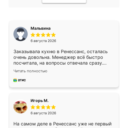
Мальвина
6 августа 2026
Заказывала кухню в Ренессанс, осталась
очень довольна. Менеджер всё быстро
посчитала, на вопросы отвечала сразу.
Замерщик приехал в субботу, подошёл к
Читать полностью
делу со всей ответственностью. Собрали
за день, ребята работали аккуратно, даже
пыли почти не было. Качество отличное,
ящики ходят плавно, ничего не скрипит.
Всё подошло как влитое.
Игорь М.
6 августа 2026
На самом деле в Ренессанс уже не первый