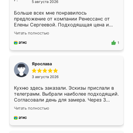
5 августа 2026
Больше всех мне понравилось
предложение от компании Ренессанс от
Елены Сергеевой. Подходяшщая цена и
короткие сроки изготовления. Приехавший
Читать полностью
для замера сотрудник Владислав
предложил по моему эскизу самый
1
подходящий вариант шкафа. Немного его
видоизменил, получилось даже лучше, чем
я хотела.
Ярослава
3 августа 2026
Кухню здесь заказали. Эскизы прислали в
телеграмм. Выбрали наиболее подходящий.
Согласовали день для замера. Через 3
недели кухня была уже готова. Остались
Читать полностью
довольны работой. Спасибо Ренессанс
мебель за качественную работу!