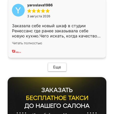
yaroslava1986
3 августа 2026
Заказала себе новый шкаф в студии
Ренессанс где ранее заказывала себе
новую кухню.Чего искать, когда качеством
вполне довольна. Служит кухня уже почти
Читать полностью
два года, нареканий нет.
Еще
ЗАКАЗАТЬ
БЕСПЛАТНОЕ ТАКСИ
ДО НАШЕГО САЛОНА