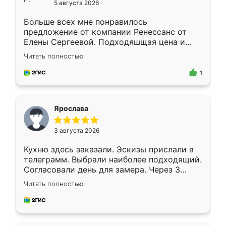
5 августа 2026
Больше всех мне понравилось
предложение от компании Ренессанс от
Елены Сергеевой. Подходяшщая цена и
короткие сроки изготовления. Приехавший
Читать полностью
для замера сотрудник Владислав
предложил по моему эскизу самый
1
подходящий вариант шкафа. Немного его
видоизменил, получилось даже лучше, чем
я хотела.
Ярослава
3 августа 2026
Кухню здесь заказали. Эскизы прислали в
телеграмм. Выбрали наиболее подходящий.
Согласовали день для замера. Через 3
недели кухня была уже готова. Остались
Читать полностью
довольны работой. Спасибо Ренессанс
мебель за качественную работу!