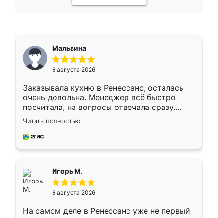
Мальвина
6 августа 2026
Заказывала кухню в Ренессанс, осталась
очень довольна. Менеджер всё быстро
посчитала, на вопросы отвечала сразу.
Замерщик приехал в субботу, подошёл к
Читать полностью
делу со всей ответственностью. Собрали
за день, ребята работали аккуратно, даже
пыли почти не было. Качество отличное,
ящики ходят плавно, ничего не скрипит.
Всё подошло как влитое.
Игорь М.
6 августа 2026
На самом деле в Ренессанс уже не первый