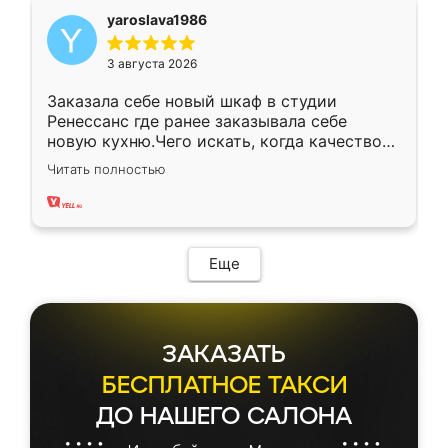
yaroslava1986
3 августа 2026
Заказала себе новый шкаф в студии
Ренессанс где ранее заказывала себе
новую кухню.Чего искать, когда качеством
вполне довольна. Служит кухня уже почти
Читать полностью
два года, нареканий нет.
Еще
ЗАКАЗАТЬ
БЕСПЛАТНОЕ ТАКСИ
ДО НАШЕГО САЛОНА